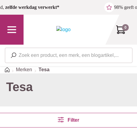
Ga naar de hoofdinhoud
ld,
zelfde werkdag verwerkt*
98% geeft 
0
Home
Merken
Tesa
Tesa
Filter