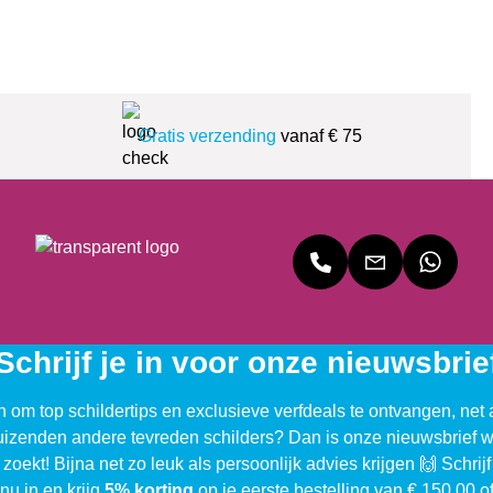
Gratis verzending
vanaf € 75
Schrijf je in voor onze nieuwsbrie
n om top schildertips en exclusieve verfdeals te ontvangen, net 
uizenden andere tevreden schilders? Dan is onze nieuwsbrief w
 zoekt! Bijna net zo leuk als persoonlijk advies krijgen 🙌 Schrijf
nu in en krijg
5% korting
op je eerste bestelling van € 150,00 o