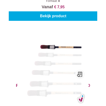
Formaat:
8
Vanaf
€ 7,95
Bekijk product
ProGold Patentpunt Verfborstel 7320
Classic Flex
Formaat:
10
Vanaf
€ 8,05