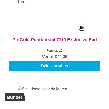
ProGold Puntborstel 7110 Exclusive Red
Formaat:
12
Vanaf
€ 11,35
Bekijk product
%
Nieuw
Bundel