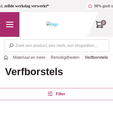
Ga naar de hoofdinhoud
ld,
zelfde werkdag verwerkt*
98% geeft 
0
Home
Materiaal en meer
Benodigdheden
Verfborstels
Verfborstels
Filter