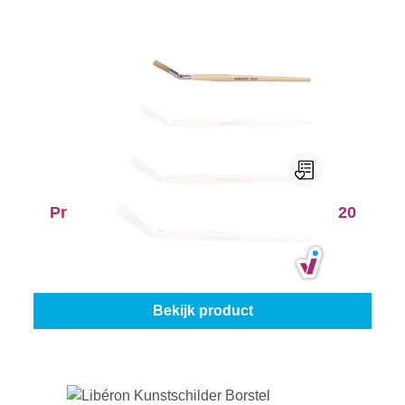
ProGold Lyonse Penseel Gebogen 6020
Formaat:
14
Vanaf
€ 4,25
Bekijk product