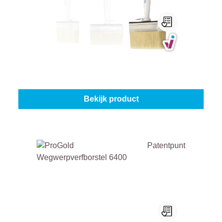
Progold Blokborstel Pvc
Formaat:
4 x 14 cm
Vanaf
€ 8,85
Bekijk product