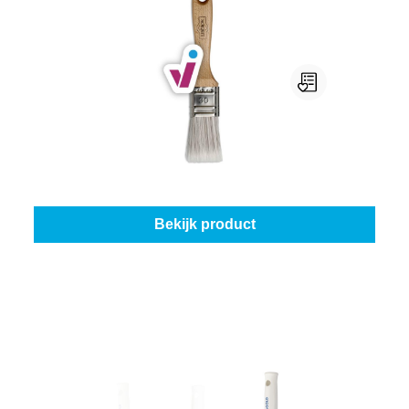
Libéron Platte Borstel 30 Mm
Hoeveelheid:
1 stuk
Vanaf
€ 6,45
Bekijk product