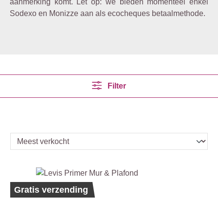
aanmerking komt. Let op: we bieden momenteel enkel
Sodexo en Monizze aan als ecocheques betaalmethode.
Filter
Bestseller
Ecolabel
Gratis verzending