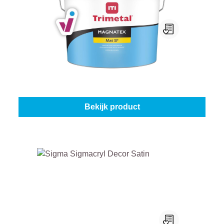
Trimetal Magnatex Mat Sf
Kies je kleur:
Wit (100%)
|
Inhoud:
1 l
Vanaf
€ 20,95
Bekijk product