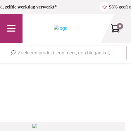
Ga naar de hoofdinhoud
ld,
zelfde werkdag verwerkt*
98% geeft 
0