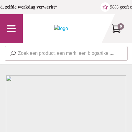
Ga naar de hoofdinhoud
ld,
zelfde werkdag verwerkt*
98% geeft 
0