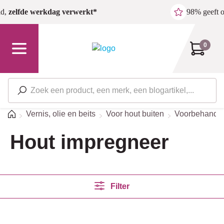
Ga naar de hoofdinhoud
ld,
zelfde werkdag verwerkt*
98% geeft 
0
Home
Vernis, olie en beits
Voor hout buiten
Voorbehandeli
Hout impregneer
Filter