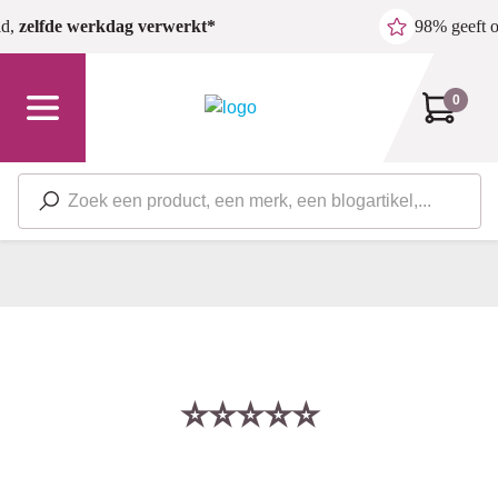
Ga naar de hoofdinhoud
ld,
zelfde werkdag verwerkt*
98% geeft 
0
⭐⭐⭐⭐⭐