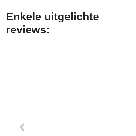
Enkele uitgelichte
reviews:
03.08.2026
Snelle levering , goede en sterke verpakking👍