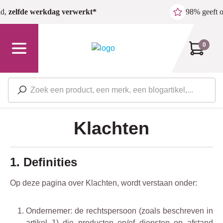
Ga naar de hoofdinhoud
ld,
zelfde werkdag verwerkt*
98% geeft 
0
Klachten
1. Definities
Op deze pagina over Klachten, wordt verstaan onder:
Ondernemer: de rechtspersoon (zoals beschreven in
artikel 1) die producten en/of diensten op afstand