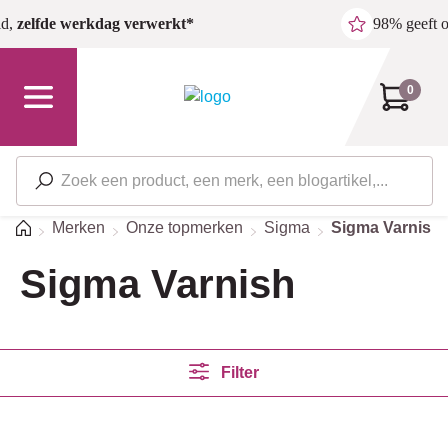
Ga naar de hoofdinhoud
ld,
zelfde werkdag verwerkt*
98% geeft 
0
Home
Merken
Onze topmerken
Sigma
Sigma Varnish
Sigma Varnish
Filter