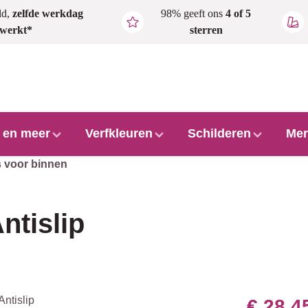
ld,
zelfde werkdag
98% geeft ons
4 of 5
rwerkt*
sterren
l en meer
Verfkleuren
Schilderen
Mer
s voor binnen
ntislip
€ 28,4