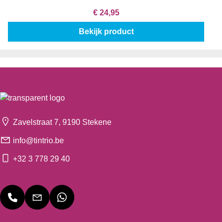
€ 24,95
Bekijk product
Zavelstraat 7, 9190 Stekene
info@tintrio.be
+32 3 778 29 40