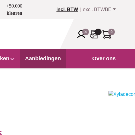
+50.000
incl. BTW
excl. BTW
BE
kleuren
0
ken
Aanbiedingen
Over ons
5