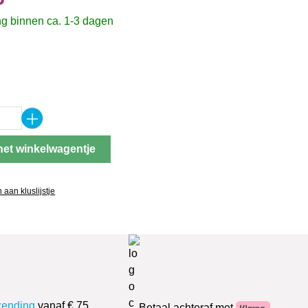
g binnen ca. 1-3 dagen
oeveelheid: Voer de gewenste hoeveelheid
het winkelwagentje
aan kluslijstje
zending
vanaf € 75
Betaal achteraf met