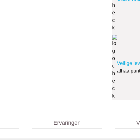
Veilige le
afhaalpun
Ervaringen
V