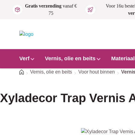
Gratis verzending
vanaf €
Voor 16u beste
Ga naar de hoofdinhoud
75
ve
Verf
Vernis, olie en beits
Materiaa
Home
Vernis, olie en beits
Voor hout binnen
Verni
Xyladecor Trap Vernis A
Afbeeldingengalerij overslaan