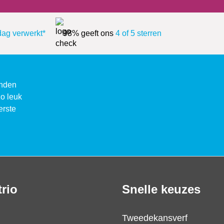
dag verwerkt*
98% geeft ons
4 of 5 sterren
enden
zo leuk
erste
trio
Snelle keuzes
Tweedekansverf