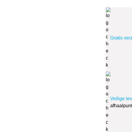
Gratis ver
Veilige le
afhaalpun