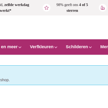
ld,
zelfde werkdag
98% geeft ons
4 of 5
rwerkt*
sterren
l en meer
Verfkleuren
Schilderen
Mer
bshop.