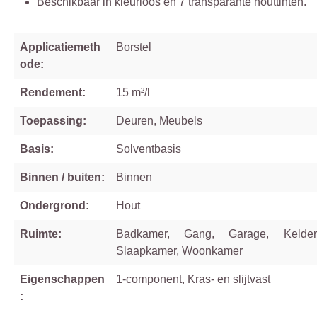
Beschikbaar in kleurloos en 7 transparante houttinten.
Applicatiemeth
Borstel
ode:
Rendement:
15 m²/l
Toepassing:
Deuren, Meubels
Basis:
Solventbasis
Binnen / buiten:
Binnen
Ondergrond:
Hout
Ruimte:
Badkamer, Gang, Garage, Kelder
Slaapkamer, Woonkamer
Eigenschappen
1-component, Kras- en slijtvast
: