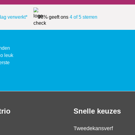
dag verwerkt*
98% geeft ons
4 of 5 sterren
enden
zo leuk
erste
trio
Snelle keuzes
Tweedekansverf