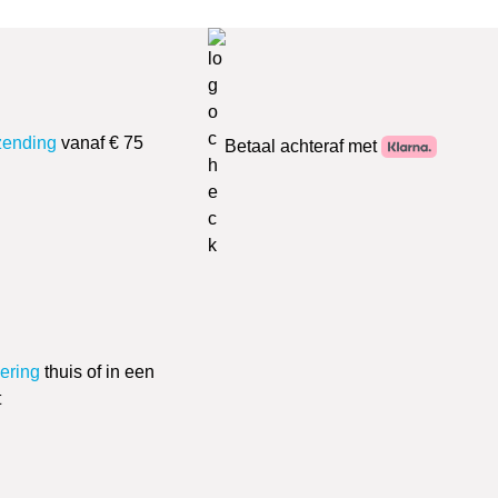
zending
vanaf € 75
Betaal achteraf met
vering
thuis of in een
t