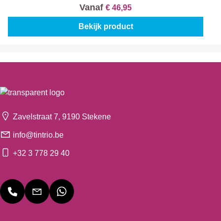
Vanaf
€ 46,95
Bekijk product
Zavelstraat 7, 9190 Stekene
info@tintrio.be
+32 3 778 29 40