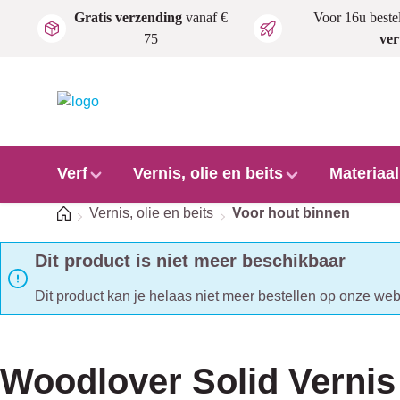
Gratis verzending
vanaf €
Voor 16u beste
Ga naar de hoofdinhoud
75
ve
Verf
Vernis, olie en beits
Materiaa
Home
Vernis, olie en beits
Voor hout binnen
Dit product is niet meer beschikbaar
Dit product kan je helaas niet meer bestellen op onze we
Woodlover Solid Vernis