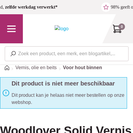
Ga naar de hoofdinhoud
ld,
zelfde werkdag verwerkt*
98% geeft 
0
Home
Vernis, olie en beits
Voor hout binnen
Dit product is niet meer beschikbaar
Dit product kan je helaas niet meer bestellen op onze
webshop.
Woodlover Solid Vernis