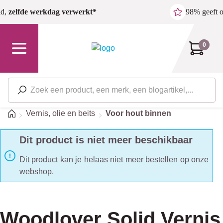
Ga naar de hoofdinhoud
ld,
zelfde werkdag verwerkt*
98% geeft 
0
Home
Vernis, olie en beits
Voor hout binnen
Dit product is niet meer beschikbaar
Dit product kan je helaas niet meer bestellen op onze
webshop.
Woodlover Solid Vernis