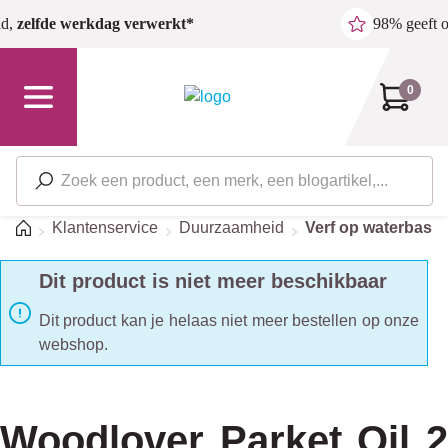
Ga naar de hoofdinhoud
ld,
zelfde werkdag verwerkt*
98% geeft 
0
Home
Klantenservice
Duurzaamheid
Verf op waterbasis
Dit product is niet meer beschikbaar
Dit product kan je helaas niet meer bestellen op onze
webshop.
Woodlover Parket Oil 2