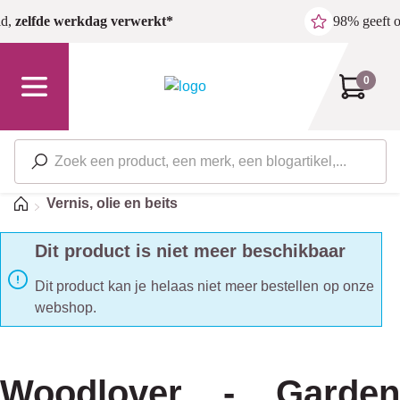
Ga naar de hoofdinhoud
ld,
zelfde werkdag verwerkt*
98% geeft 
0
Home
Vernis, olie en beits
Dit product is niet meer beschikbaar
Dit product kan je helaas niet meer bestellen op onze
webshop.
Woodlover - Garden