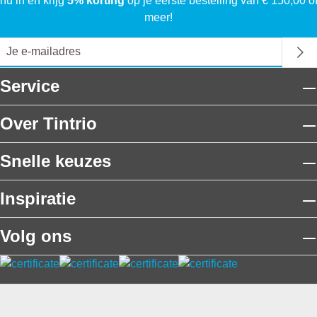
nu in en krijg
5% korting
op je eerste bestelling van € 150,00 o
meer!
Service
Over Tintrio
Snelle keuzes
Inspiratie
Volg ons