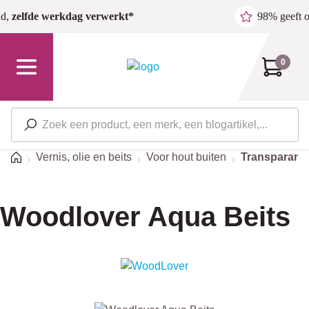
Ga naar de hoofdinhoud
ld,
zelfde werkdag verwerkt*
98% geeft 
0
Home
Vernis, olie en beits
Voor hout buiten
Transparante
Woodlover Aqua Beits