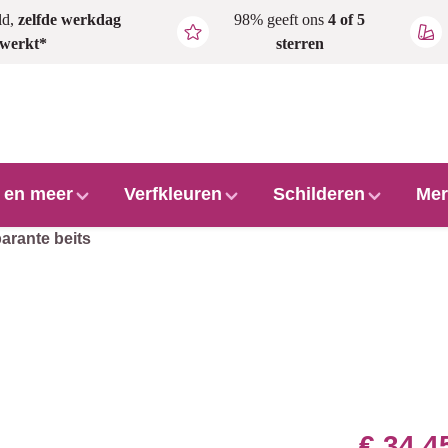
ld,
zelfde werkdag
98% geeft ons
4 of 5
rwerkt*
sterren
l en meer
Verfkleuren
Schilderen
Mer
arante beits
€ 34,4