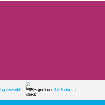
dag verwerkt*
98% geeft ons
4 of 5 sterren