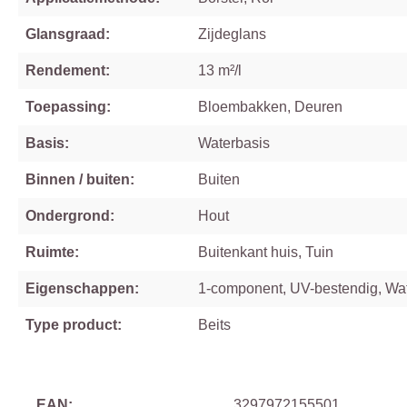
Glansgraad:
Zijdeglans
Rendement:
13 m²/l
Toepassing:
Bloembakken, Deuren
Basis:
Waterbasis
Binnen / buiten:
Buiten
Ondergrond:
Hout
Ruimte:
Buitenkant huis, Tuin
Eigenschappen:
1-component, UV-bestendig, Wa
Type product:
Beits
EAN:
3297972155501