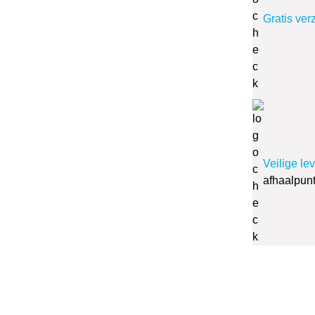
Gratis ver
Veilige le
afhaalpun