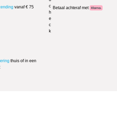
zending
vanaf € 75
Betaal achteraf met
vering
thuis of in een
t