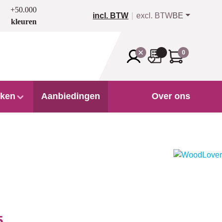
+50.000
incl. BTW
excl. BTW
BE
kleuren
0
ken
Aanbiedingen
Over ons
5