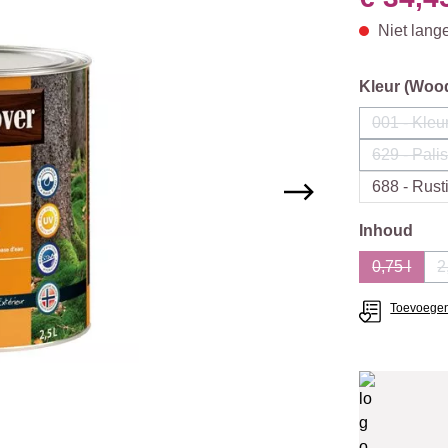
Niet lang
Selecteer
Kleur (Woo
001 - Kleu
(De
629 - Pali
(D
688 - Rust
Selecteer
Inhoud
0,75 l
2
(Deze op
Toevoegen 