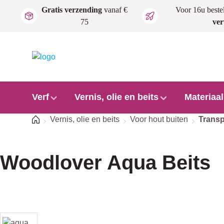
Gratis verzending
vanaf €
Voor 16u beste
Ga naar de hoofdinhoud
75
ve
Verf
Vernis, olie en beits
Materiaa
Home
Vernis, olie en beits
Voor hout buiten
Transp
Woodlover Aqua Beits
Afbeeldingengalerij overslaan