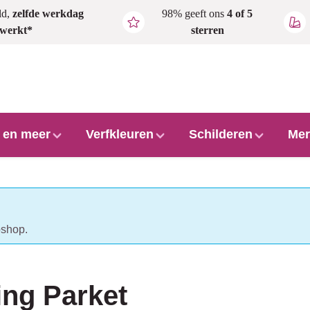
ld,
zelfde werkdag
98% geeft ons
4 of 5
rwerkt*
sterren
l en meer
Verfkleuren
Schilderen
Mer
bshop.
ing Parket