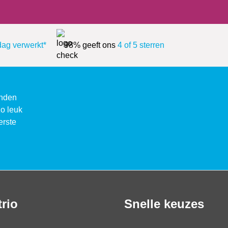
dag verwerkt*
98% geeft ons
4 of 5 sterren
enden
zo leuk
erste
trio
Snelle keuzes