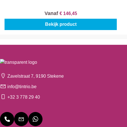
Vanaf
€ 146,45
Bekijk product
Zavelstraat 7, 9190 Stekene
info@tintrio.be
+32 3 778 29 40