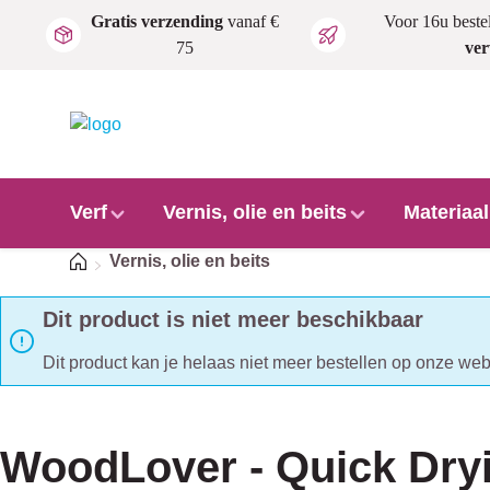
Gratis verzending
vanaf €
Voor 16u beste
Ga naar de hoofdinhoud
75
ve
Verf
Vernis, olie en beits
Materiaa
Home
Vernis, olie en beits
Dit product is niet meer beschikbaar
Dit product kan je helaas niet meer bestellen op onze we
WoodLover - Quick Dry