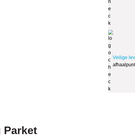
Veilige le
afhaalpun
 Parket