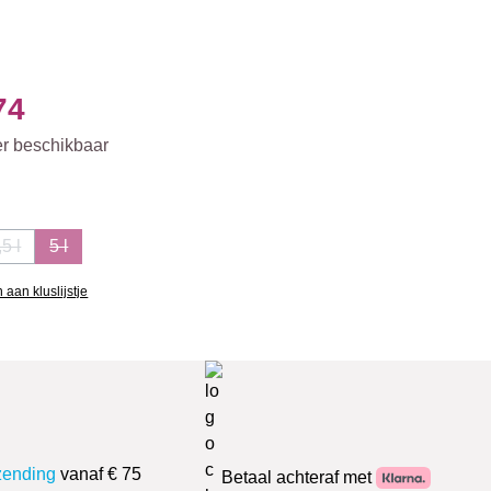
74
er beschikbaar
,5 l
5 l
tie is momenteel niet beschikbaar.)
(Deze optie is momenteel niet beschikbaar.)
(Deze optie is momenteel niet beschikbaar.)
aan kluslijstje
zending
vanaf € 75
Betaal achteraf met