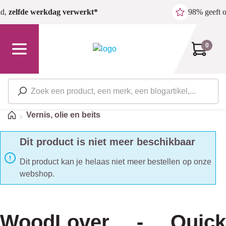
Ga naar de hoofdinhoud
ld,
zelfde werkdag verwerkt*
98% geeft 
0
Home
Vernis, olie en beits
Dit product is niet meer beschikbaar
Dit product kan je helaas niet meer bestellen op onze
webshop.
WoodLover - Quick