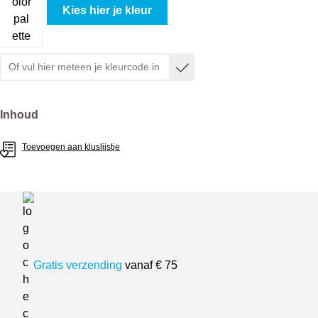
Kies hier je kleur
Selecteer
Inhoud
Toevoegen aan kluslijstje
Gratis verzending
vanaf € 75