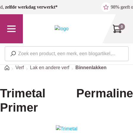
Ga naar de hoofdinhoud
ld,
zelfde werkdag verwerkt*
98% geeft 
0
Home
Verf
Lak en andere verf
Binnenlakken
Trimetal Permaline
Primer