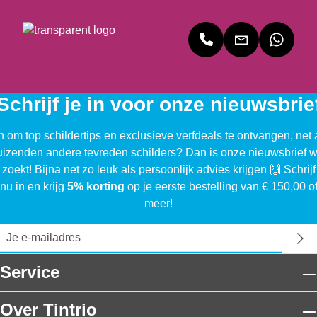
t
g
e
d
r
a
Schrijf je in voor onze nieuwsbrie
g
e
n om top schildertips en exclusieve verfdeals te ontvangen, net 
n
uizenden andere tevreden schilders? Dan is onze nieuwsbrief w
g
 zoekt! Bijna net zo leuk als persoonlijk advies krijgen 🙌 Schrijf
r
nu in en krijg
5% korting
op je eerste bestelling van € 150,00 o
o
meer!
n
d
l
a
Service
k
v
Over Tintrio