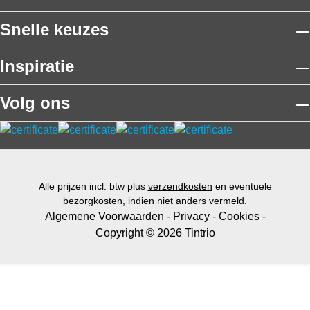
e
rf
Snelle keuzes
v
o
Inspiratie
o
r
Volg ons
b
u
it
e
n
g
Alle prijzen incl. btw plus
verzendkosten
en eventuele
e
bezorgkosten, indien niet anders vermeld.
Algemene Voorwaarden
-
Privacy
-
Cookies
-
b
Copyright © 2026 Tintrio
r
u
i
k
o