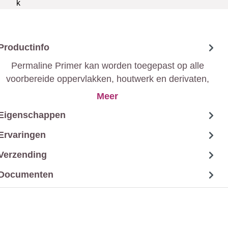
Productinfo
Permaline Primer kan worden toegepast op alle
voorbereide oppervlakken, houtwerk en derivaten,
metalen constructies, ijzerwerk, …
Meer
Eigenschappen
Ervaringen
Verzending
Documenten