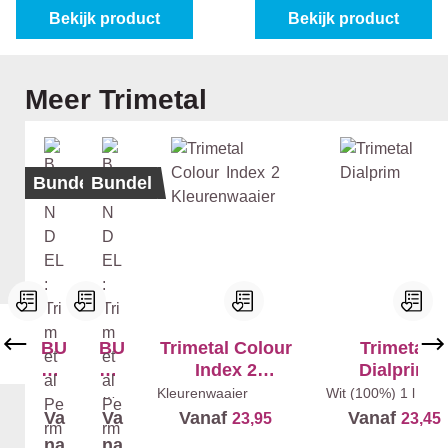
Bekijk product
Bekijk product
Productgalerij overslaan
Meer Trimetal
Bundel
Bundel
BU
BU
Trimetal Colour
Trimetal
ND
ND
Index 2
Dialprim
EL
EL
Kleurenwaaier
Wit
Kleurenwaaier
Wit (100%)
1 l
(10
:
:
Va
Va
Vanaf
Vanaf
23,95
23,45
0%)
Tri
Tri
1 l
na
na