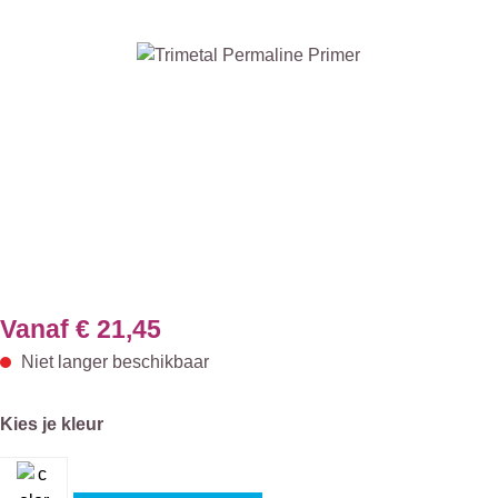
Afbeeldingengalerij overslaan
Vanaf
€ 21,45
Niet langer beschikbaar
Selecteer
Kies je kleur