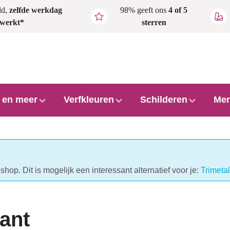
ld,
zelfde werkdag
98% geeft ons
4 of 5
rwerkt*
sterren
l en meer
Verfkleuren
Schilderen
Mer
hop. Dit is mogelijk een interessant alternatief voor je:
Trimeta
lant