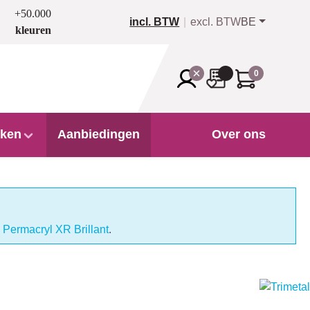
+50.000
incl. BTW
excl. BTW
BE
kleuren
0
ken
Aanbiedingen
Over ons
l Permacryl XR Brillant
.