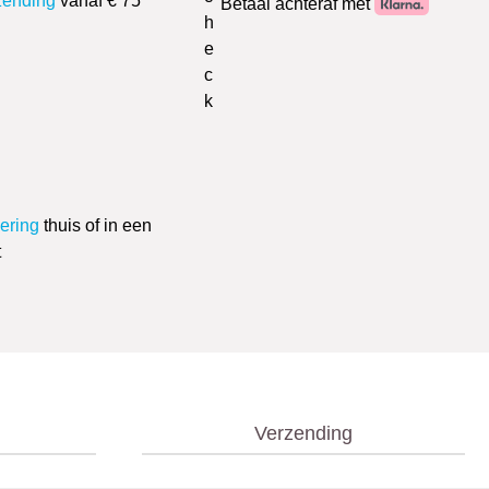
zending
vanaf € 75
Betaal achteraf met
vering
thuis of in een
t
Verzending