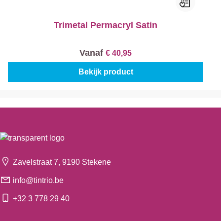
Trimetal Permacryl Satin
Vanaf
€ 40,95
Bekijk product
Zavelstraat 7, 9190 Stekene
info@tintrio.be
+32 3 778 29 40