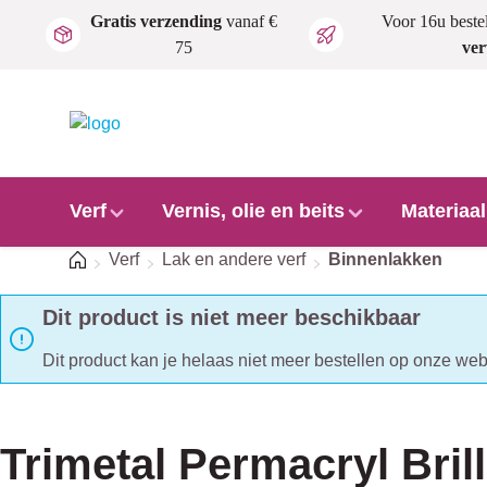
Gratis verzending
vanaf €
Voor 16u beste
Ga naar de hoofdinhoud
75
ve
Verf
Vernis, olie en beits
Materiaa
Home
Verf
Lak en andere verf
Binnenlakken
Dit product is niet meer beschikbaar
Dit product kan je helaas niet meer bestellen op onze webs
Trimetal Permacryl Bril