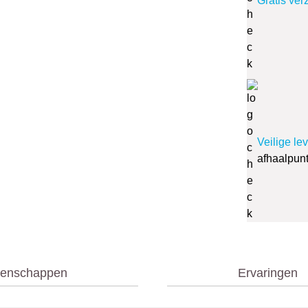
Gratis ver
Veilige le
afhaalpun
genschappen
Ervaringen