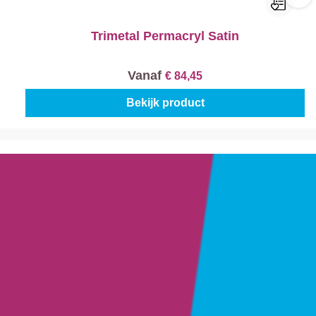
Trimetal Permacryl Satin
Vanaf
€ 84,45
Bekijk product