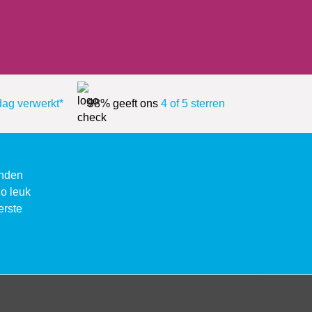
dag verwerkt*
98% geeft ons
4 of 5 sterren
enden
zo leuk
erste