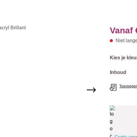
Vanaf
Niet lang
Selecteer
Kies je kleu
Selecteer
Inhoud
Toevoegen 