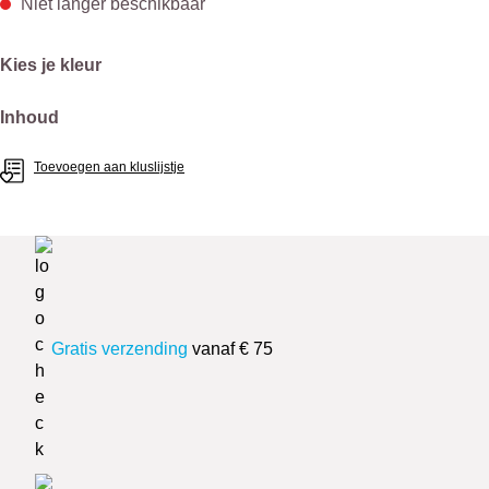
Niet langer beschikbaar
Selecteer
Kies je kleur
Selecteer
Inhoud
Toevoegen aan kluslijstje
Gratis verzending
vanaf € 75