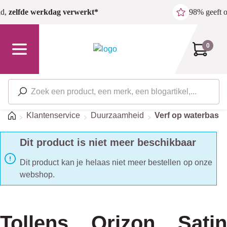
Ga naar de hoofdinhoud
ld,
zelfde werkdag verwerkt*
98% geeft 
0
Home
Klantenservice
Duurzaamheid
Verf op waterbasis
Dit product is niet meer beschikbaar
Dit product kan je helaas niet meer bestellen op onze
webshop.
Tollens Orizon Satin