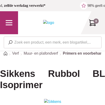
Ga naar de hoofdinhoud
ld,
zelfde werkdag verwerkt*
98% geeft 
0
Home
Verf
Muur- en plafondverf
Primers en voorbehand
Sikkens Rubbol BL
Isoprimer