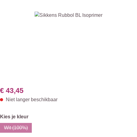
Afbeeldingengalerij overslaan
€ 43,45
Niet langer beschikbaar
Selecteer
Kies je kleur
Wit (100%)
(Deze optie is momenteel niet beschikbaar.)