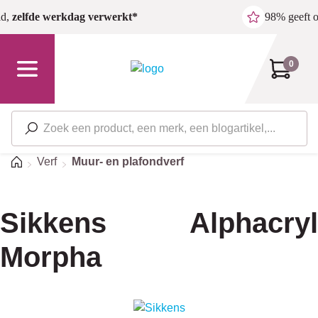
Ga naar de hoofdinhoud
ld,
zelfde werkdag verwerkt*
98% geeft 
0
Home
Verf
Muur- en plafondverf
Sikkens Alphacryl
Morpha