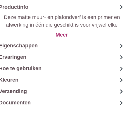
Productinfo
Deze matte muur- en plafondverf is een primer en
afwerking in één die geschikt is voor vrijwel elke
ruimte in huis. Hiermee geef je jouw muren een
Meer
aanzetvrije en matte finish in je favoriete kleur.
Eigenschappen
Ervaringen
Hoe te gebruiken
Kleuren
Verzending
Documenten