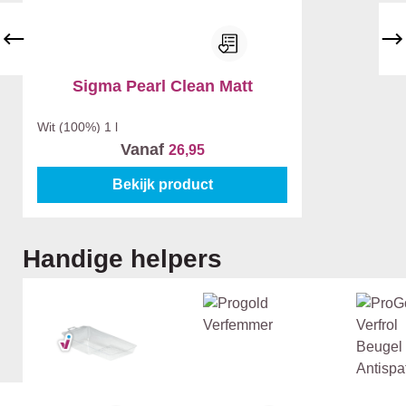
Sigma Pearl Clean Matt
Wit (100%)
1 l
Vanaf
26,95
Bekijk product
Productgalerij overslaan
Handige helpers