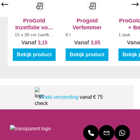
ProGold
Progold
ProGold
Inzetfolie voor
Verfemmer
+ Be
verfbak (5st)
Antispa
15 x 30 cm (verfbak
8 l
1 stuk
klein)
Vanaf
Vanaf
Vana
3,15
3,05
Bekijk product
Bekijk product
Bekijk 
Gratis verzending
vanaf € 75