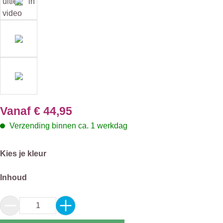
Vanaf
€ 44,95
Verzending binnen ca. 1 werkdag
Selecteer
Kies je kleur
Selecteer
Inhoud
Producthoeveelheid: Voer de gewenste hoeveel