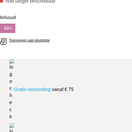
Niet langer beschikbaar
Selecteer
Inhoud
10 l
(Deze optie is momenteel niet beschikbaar.)
Toevoegen aan kluslijstje
Gratis verzending
vanaf € 75