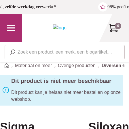
Ga naar de hoofdinhoud
ld,
zelfde werkdag verwerkt*
98% geeft 
0
Home
Materiaal en meer
Overige producten
Diversen en 
Dit product is niet meer beschikbaar
Dit product kan je helaas niet meer bestellen op onze
webshop.
Sigma Siloxan