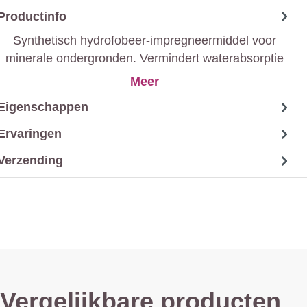
Productinfo
Synthetisch hydrofobeer-impregneermiddel voor
minerale ondergronden. Vermindert waterabsorptie
en beschermt duurzaam tegen vocht, waardoor een
Meer
sterke bescherming ontstaat.
Eigenschappen
Ervaringen
Verzending
Vergelijkbare producten