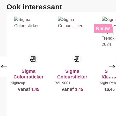
Productgalerij overslaan
Ook interessant
%
Nieuw
Sigma
Sigma
Sigm
Coloursticker
Coloursticker
Kleurt
Si
Nightcap
RAL 9001
Night Ren
Limitless
Trendk
Vanaf
Vanaf
1,45
1,45
16,45
night
3 x 2
20