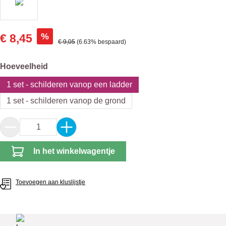
%
€ 8,45
Normale prijs:
€ 9,05
(6.63% bespaard)
Selecteer
Hoeveelheid
1 set - schilderen vanop een ladder
1 set - schilderen vanop de grond
Producthoeveelheid: Voer de gewenste hoeveel
In het winkelwagentje
Toevoegen aan kluslijstje