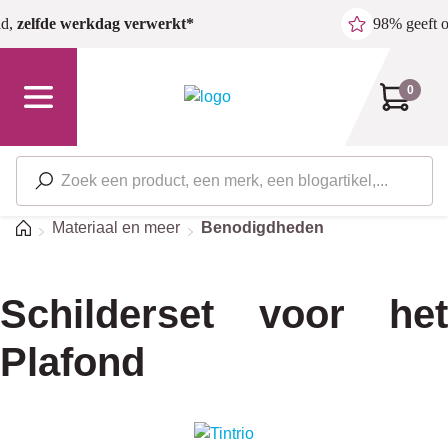
Ga naar de hoofdinhoud
ld,
zelfde werkdag verwerkt*
98% geeft 
0
Home
Materiaal en meer
Benodigdheden
Schilderset voor het
Plafond