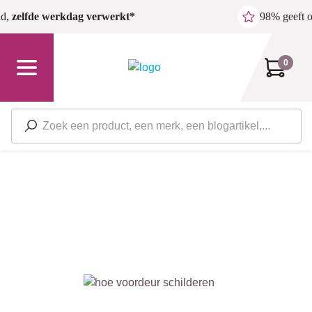
Ga naar de hoofdinhoud
ld,
zelfde werkdag verwerkt*
98% geeft 
0