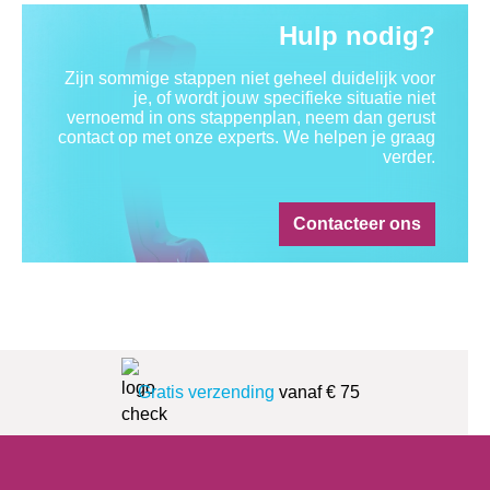
Hulp nodig?
Zijn sommige stappen niet geheel duidelijk voor
je, of wordt jouw specifieke situatie niet
vernoemd in ons stappenplan, neem dan gerust
contact op met onze experts. We helpen je graag
verder.
Contacteer ons
Gratis verzending
vanaf € 75