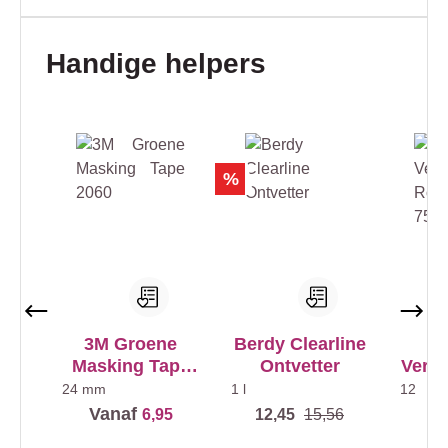
Productgalerij overslaan
Handige helpers
%
3M Groene
Berdy Clearline
P
Masking Tape
Ontvetter
Verf
2060
Cla
24 mm
1 l
12
Vanaf
Va
6,95
12,45
15,56