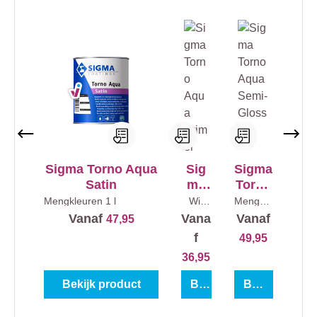
Sigma Torno Aqua
Sig
Sigma
Satin
ma
Torno
Torn
Aqua
Mengkleuren
1 l
Wit
Mengkle
(100%
uren
1 l
o
Semi-
Vanaf
Vana
Vanaf
47,95
)
1 l
Aqu
Gloss
f
49,95
a
36,95
Prim
er
Bekijk product
Bekijk product
Bekijk product