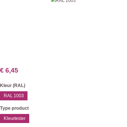
Afbeeldingengalerij overslaan
€ 6,45
Selecteer
Kleur (RAL)
RAL 1003
Selecteer
Type product
Kleurtester