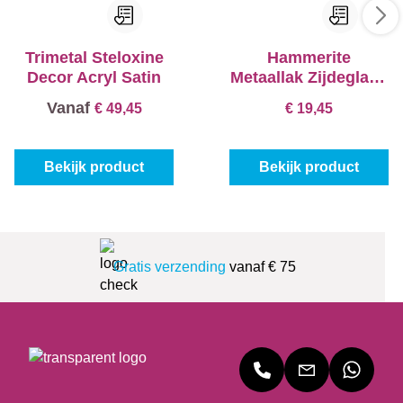
Trimetal Steloxine
Hammerite
Decor Acryl Satin
Metaallak Zijdeglans
SPRAY
Vanaf
€ 49,45
€ 19,45
Bekijk product
Bekijk product
Gratis verzending
vanaf € 75