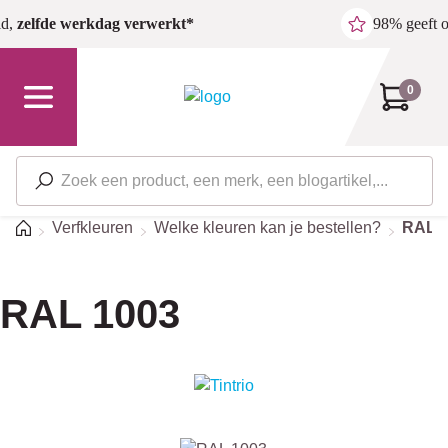
Ga naar de hoofdinhoud
ld,
zelfde werkdag verwerkt*
98% geeft 
0
Home
Verfkleuren
Welke kleuren kan je bestellen?
RAL-k
RAL 1003