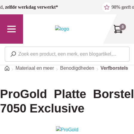
Ga naar de hoofdinhoud
ld,
zelfde werkdag verwerkt*
98% geeft 
0
Home
Materiaal en meer
Benodigdheden
Verfborstels
ProGold Platte Borstel
7050 Exclusive