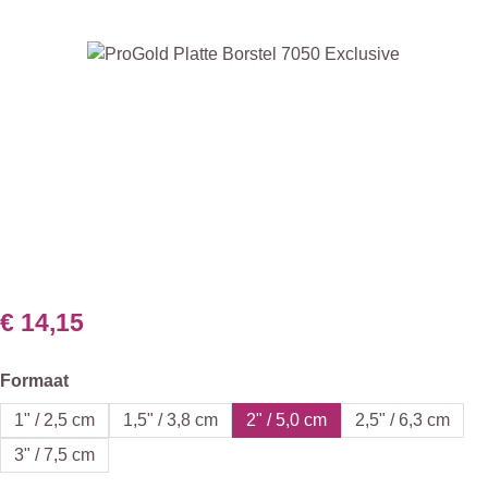
Afbeeldingengalerij overslaan
€ 14,15
Selecteer
Formaat
1" / 2,5 cm
1,5" / 3,8 cm
2" / 5,0 cm
2,5" / 6,3 cm
3" / 7,5 cm