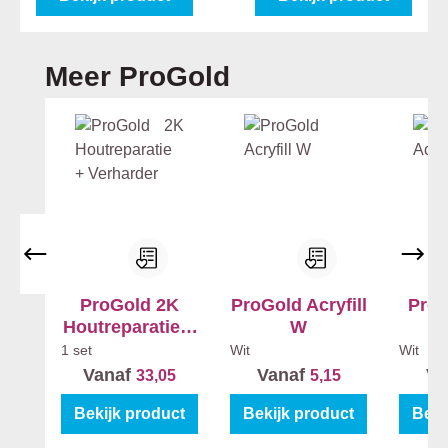
Productgalerij overslaan
Meer ProGold
ProGold 2K
ProGold Acryfill
ProG
Houtreparatie +
W
E
Verharder
1 set
Wit
Wit
Vanaf
Vanaf
Va
33,05
5,15
Bekijk product
Bekijk product
Beki