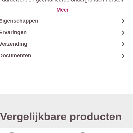
en verfraait kunnen worden.
Meer
Eigenschappen
Ervaringen
Verzending
Documenten
Vergelijkbare producten