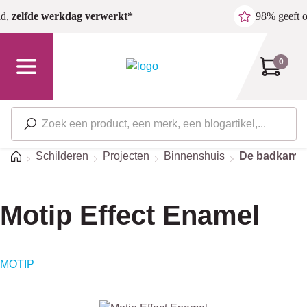
Ga naar de hoofdinhoud
ld,
zelfde werkdag verwerkt*
98% geeft 
0
Home
Schilderen
Projecten
Binnenshuis
De badkame
Motip Effect Enamel
MOTIP