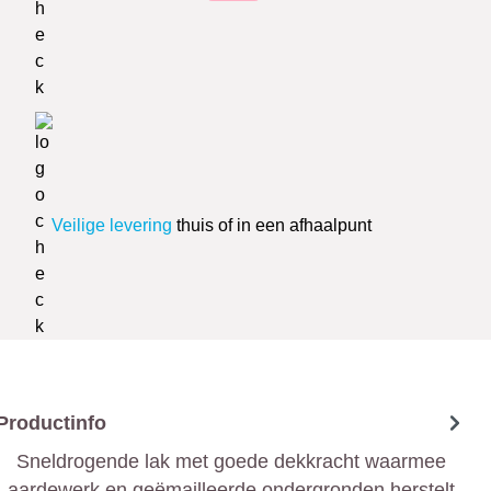
Veilige levering
thuis of in een afhaalpunt
Productinfo
Sneldrogende lak met goede dekkracht waarmee
aardewerk en geëmailleerde ondergronden herstelt