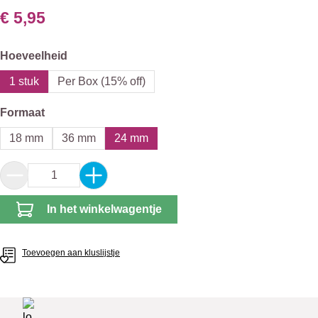
€ 5,95
Selecteer
Hoeveelheid
1 stuk
Per Box (15% off)
Selecteer
Formaat
18 mm
36 mm
24 mm
Producthoeveelheid: Voer de gewenste hoeveel
In het winkelwagentje
Toevoegen aan kluslijstje