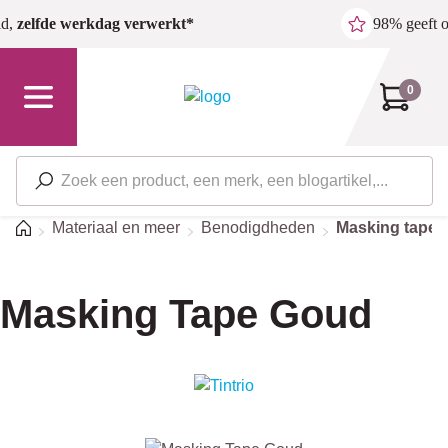
Ga naar de hoofdinhoud
ld,
zelfde werkdag verwerkt*
98% geeft 
0
Home
Materiaal en meer
Benodigdheden
Masking tape
Masking Tape Goud