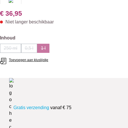
€ 36,95
Niet langer beschikbaar
Selecteer
Inhoud
250 ml
0,5 l
1 l
(Deze optie is momenteel niet beschikbaar.)
(Deze optie is momenteel niet beschikbaar.)
(Deze optie is momenteel niet beschikbaar.)
Toevoegen aan kluslijstje
Gratis verzending
vanaf € 75