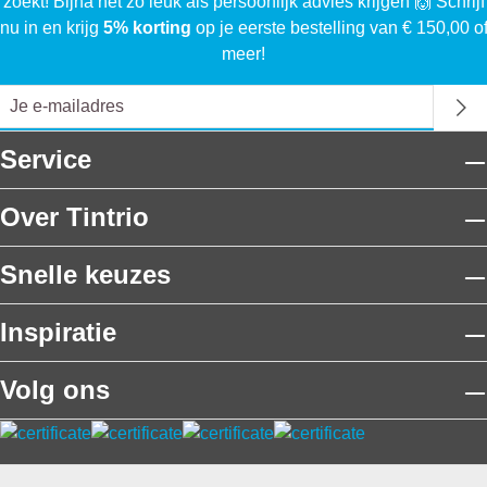
 zoekt! Bijna net zo leuk als persoonlijk advies krijgen 🙌 Schrijf
nu in en krijg
5% korting
op je eerste bestelling van € 150,00 o
meer!
Service
Over Tintrio
Snelle keuzes
Inspiratie
Volg ons