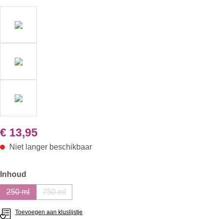
€ 13,95
Niet langer beschikbaar
Selecteer
Inhoud
250 ml
750 ml
(Deze optie is momenteel niet beschikbaar.)
(Deze optie is momenteel niet beschikbaar.)
Toevoegen aan kluslijstje