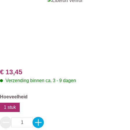
Afbeeldingengalerij overslaan
€ 13,45
Verzending binnen ca. 3 - 9 dagen
Selecteer
Hoeveelheid
1 stuk
Producthoeveelheid: Voer de gewenste hoeveel