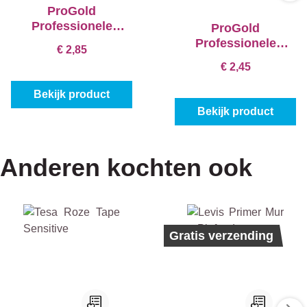
ProGold
Professionele
ProGold
Beugel Kunststof
Professionele
€ 2,85
Beugel Kunststof
€ 2,45
Bekijk product
Bekijk product
Anderen kochten ook
Bestseller
Ecolabel
Gratis verzending