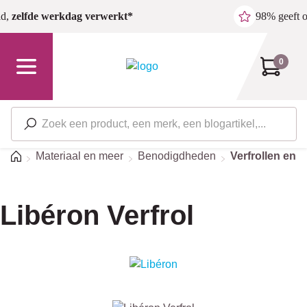
Ga naar de hoofdinhoud
ld,
zelfde werkdag verwerkt*
98% geeft 
0
Home
Materiaal en meer
Benodigdheden
Verfrollen en 
Libéron Verfrol