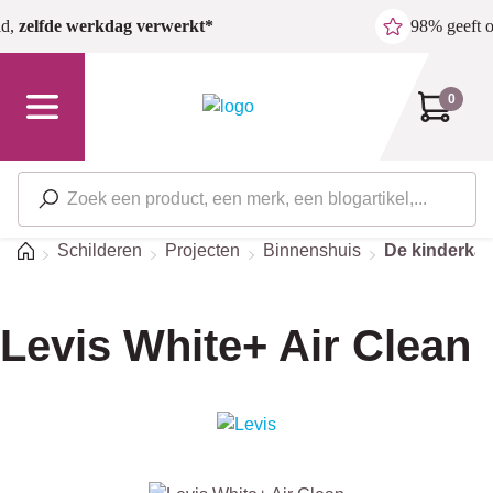
Ga naar de hoofdinhoud
ld,
zelfde werkdag verwerkt*
98% geeft 
0
Home
Schilderen
Projecten
Binnenshuis
De kinderka
Levis White+ Air Clean