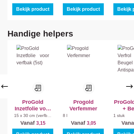
Bekijk product
Bekijk product
Bekijk 
Productgalerij overslaan
Handige helpers
ProGold
Progold
ProGold
Inzetfolie voor
Verfemmer
+ Be
verfbak (5st)
Antispa
15 x 30 cm (verfbak
8 l
1 stuk
klein)
Vanaf
Vanaf
Vana
3,15
3,05