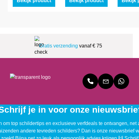
Bekijk product
Bekijk product
Bekijk 
Gratis verzending
vanaf € 75
Schrijf je in voor onze nieuwsbrie
n om top schildertips en exclusieve verfdeals te ontvangen, net 
uizenden andere tevreden schilders? Dan is onze nieuwsbrief w
 zoekt! Bijna net zo leuk als persoonlijk advies krijgen 🙌 Schrijf