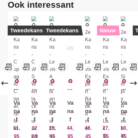
Productgalerij overslaan
Ook interessant
Tweedekans
Tweedekans
Nieuw
♻️
♻️
♻️
♻️
♻️
♻️
♻️
2e
2e
2e
2e
2e
2e
2e
Ka
Ka
Ka
Ka
Ka
Ka
Ka
ns
ns
ns
ns
ns
ns
ns
Va
Va
Va
Va
Va
Va
Va
-
-
-
-
-
-
-
na
na
na
na
na
na
na
Co
C
Le
Le
Le
Le
Le
f
f
f
f
f
f
f
pa
W
vis
vis
vis
vis
vis
61,
12
19,
44,
48,
27,
18,
gr
S
A
Ea
Ex
Ex
Si
o
W
m
sy
pe
pe
m
95
3,9
45
95
45
95
45