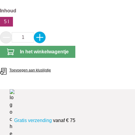
Selecteer
Inhoud
5 l
Producthoeveelheid: Voer de gewenste hoeveel
In het winkelwagentje
Toevoegen aan kluslijstje
Gratis verzending
vanaf € 75