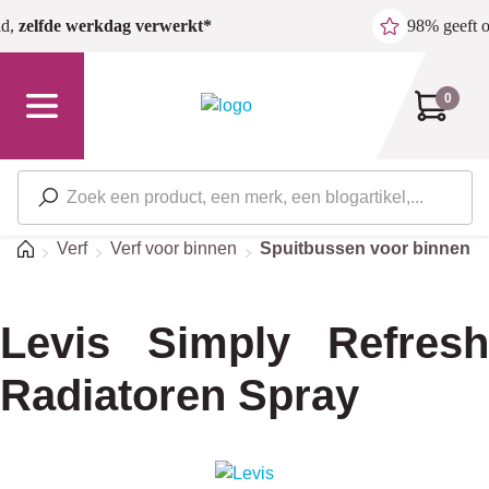
Ga naar de hoofdinhoud
ld,
zelfde werkdag verwerkt*
98% geeft 
0
Home
Verf
Verf voor binnen
Spuitbussen voor binnen
Levis Simply Refresh
Radiatoren Spray