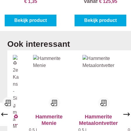
Vanaf
€ 1,35
€ 125,95
Bekijk product
Bekijk product
Productgalerij overslaan
Ook interessant
♻️
Hammerite
Hammerite
2e
Menie
Metaalontvetter
Ka
0,5 l
0,5 l
0,