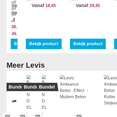
ns
Va
Vanaf
Vanaf
18,45
29,45
-
na
Si
f
g
38,
ma
Mu
45
lti
Bekijk product
Bekijk product
Bekijk product
pri
me
r
Productgalerij overslaan
Meer Levis
Bundel
Bundel
Bundel