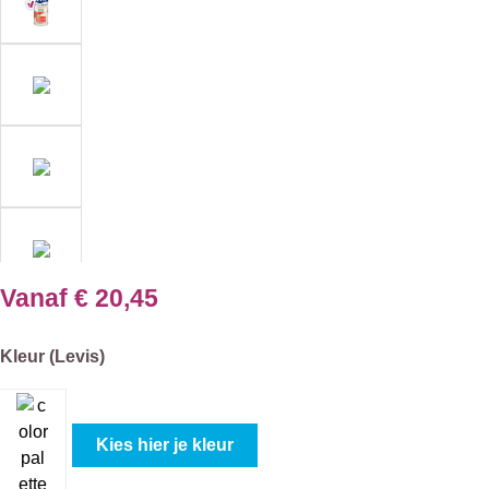
Vanaf
€ 20,45
Selecteer
Kleur (Levis)
Kies hier je kleur