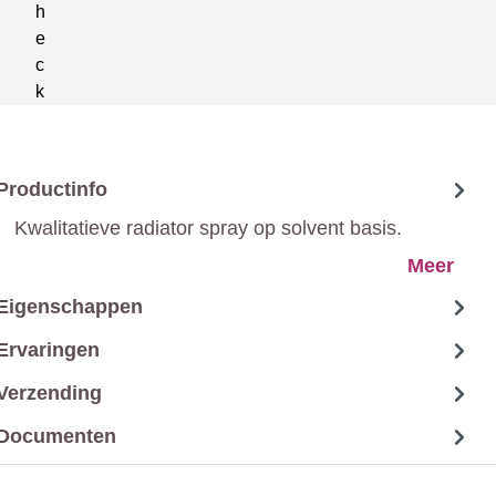
Productinfo
Kwalitatieve radiator spray op solvent basis.
Meer
Eigenschappen
Ervaringen
Verzending
Documenten