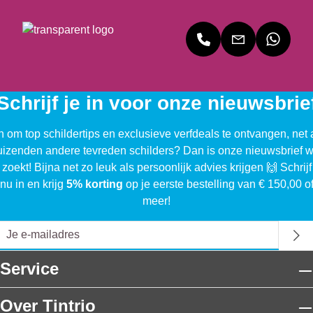
r
k
k
Ex
Bi
Bi
tra
nn
nn
Ma
en
en
t
Ma
Sa
t
tin
Schrijf je in voor onze nieuwsbrie
n om top schildertips en exclusieve verfdeals te ontvangen, net 
uizenden andere tevreden schilders? Dan is onze nieuwsbrief w
 zoekt! Bijna net zo leuk als persoonlijk advies krijgen 🙌 Schrijf
nu in en krijg
5% korting
op je eerste bestelling van € 150,00 o
meer!
Service
Over Tintrio