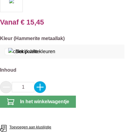
Vanaf
€ 15,45
Selecteer
Kleur (Hammerite metaallak)
Bekijk alle kleuren
Selecteer
Inhoud
Producthoeveelheid: Voer de gewenste hoeveel
In het winkelwagentje
Toevoegen aan kluslijstje