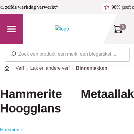
Ga naar de hoofdinhoud
ld,
zelfde werkdag verwerkt*
98% geeft 
0
Home
Verf
Lak en andere verf
Binnenlakken
Hammerite Metaallak
Hoogglans
Hammerite