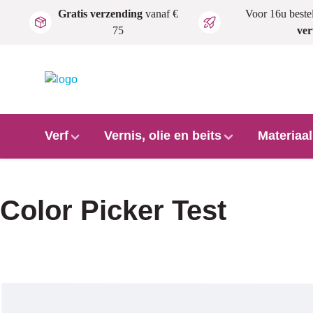
Gratis verzending
vanaf €
Voor 16u beste
Ga naar de hoofdinhoud
75
ve
Verf
Vernis, olie en beits
Materiaa
Color Picker Test
Afbeeldingengalerij overslaan