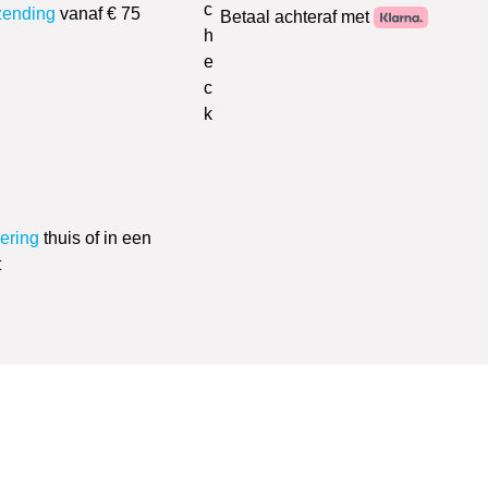
zending
vanaf € 75
Betaal achteraf met
vering
thuis of in een
t