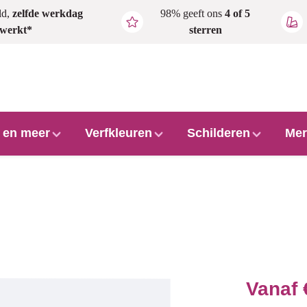
ld,
zelfde werkdag
98% geeft ons
4 of 5
rwerkt*
sterren
l en meer
Verfkleuren
Schilderen
Mer
Vanaf