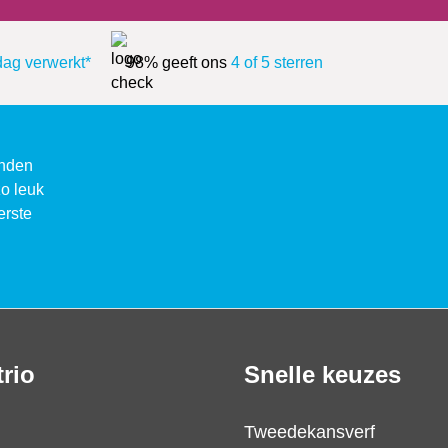
dag verwerkt*
98% geeft ons
4 of 5 sterren
enden
zo leuk
erste
trio
Snelle keuzes
Tweedekansverf