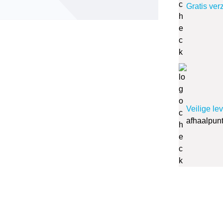
Gratis ver
Veilige le
afhaalpun