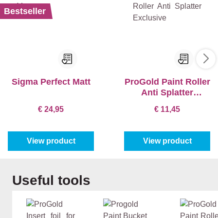
Bestseller
Sigma Perfect Matt
ProGold Paint Roller
Anti Splatter
Exclusive
€ 24,95
€ 11,45
View product
View product
Skip product gallery
Useful tools