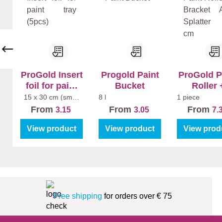
ProGold Insert
Progold Paint
ProGold P
foil for paint
Bucket
Roller 
tray (5pcs)
Bracket A
15 x 30 cm (small
8 l
1 piece
paint tray)
Splatter 1
From
From
From
3.15
3.05
7.
View product
View product
View prod
Free shipping
for orders over € 75