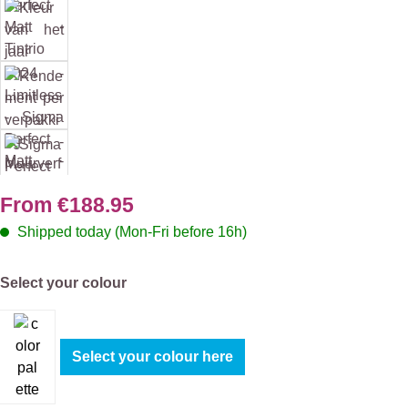
From
€188.95
Shipped today (Mon-Fri before 16h)
Select
Select your colour
Select your colour here