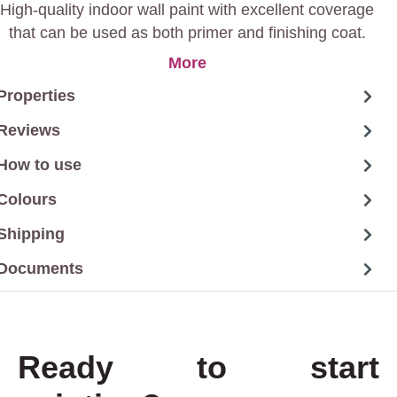
High-quality indoor wall paint with excellent coverage
that can be used as both primer and finishing coat.
This paint is pleasant to apply and gives you a perfect
More
streak-free result.
Properties
Reviews
How to use
Colours
Shipping
Documents
Ready to start