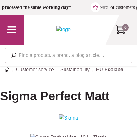
Skip to main content
,
processed the same working day*
98% of customers 
0
Home
Customer service
Sustainability
EU Ecolabel
Sigma Perfect Matt