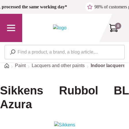
Skip to main content
,
processed the same working day*
98% of customers 
0
Home
Paint
Lacquers and other paints
Indoor lacquers
Sikkens Rubbol BL
Azura