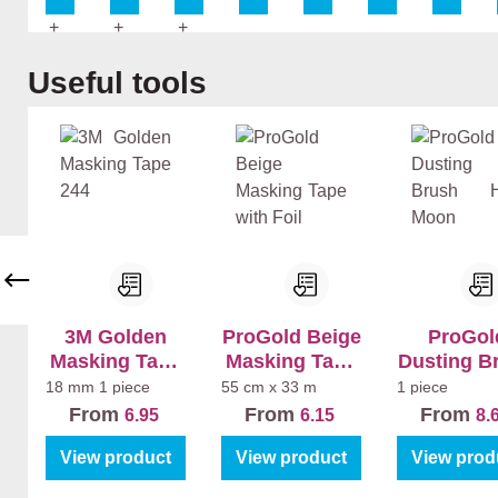
BL
BL
BL
Ma
Pri
Pri
Pri
t
me
me
me
Skip product gallery
Useful tools
r +
r +
r +
Ru
Ru
Ru
bb
bb
bb
ol
ol
ol
BL
BL
BL
Re
Re
Sa
zis
zis
tur
to
to
a
Ma
Sa
t
tin
3M Golden
ProGold Beige
ProGol
Masking Tape
Masking Tape
Dusting B
244
with Foil
Half Mo
18 mm
1 piece
55 cm x 33 m
1 piece
From
From
From
6.95
6.15
8.
View product
View product
View prod