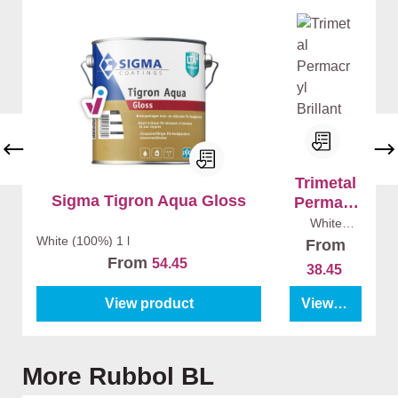
Trimetal
Sigma Tigron Aqua Gloss
Permacr
yl
White
(100%)
1 l
Brillant
White (100%)
1 l
From
From
54.45
38.45
View product
View product
Skip product gallery
More Rubbol BL