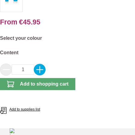
From
€45.95
Select
Select your colour
Select
Content
Product Quantity: Enter the desired amount or 
Add to shopping cart
Add to supplies list