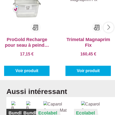
ProGold Recharge
Trimetal Magnaprim
pour seau à peindre
Fix
(5pc.)
17,15 €
160,45 €
Voir produit
Voir produit
Ignorer la galerie de produits
Aussi intéressant
Bundle
%
Bundle
Ecolabel
Ecolabel