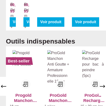
rm
rm
69,
69,
ac
ac
95
95
ryl
ryl
XR
XR
Voir produit
Voir produit
Voir produit
Voir produit
Pri
Pri
me
me
r +
r +
Ignorer la galerie de produits
Outils indispensables
Pe
Pe
rm
rm
ac
ac
ryl
ryl
Best-seller
XR
XR
Ma
Sa
t
tin
Progold
ProGold
ProGold
Manchon
Manchon
Recharge
Anti Goutte
Anti Goutte +
pour bac à
18 cm
1 pièce
15 x 30 cm (petit