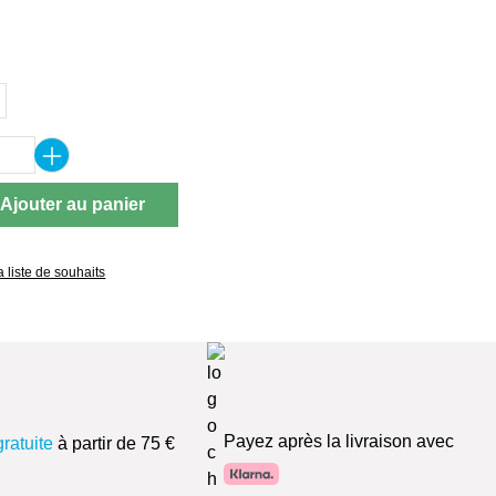
ez
 de produit : Entrez la quantité souhaitée 
Ajouter au panier
a liste de souhaits
Payez après la livraison avec
gratuite
à partir de 75 €