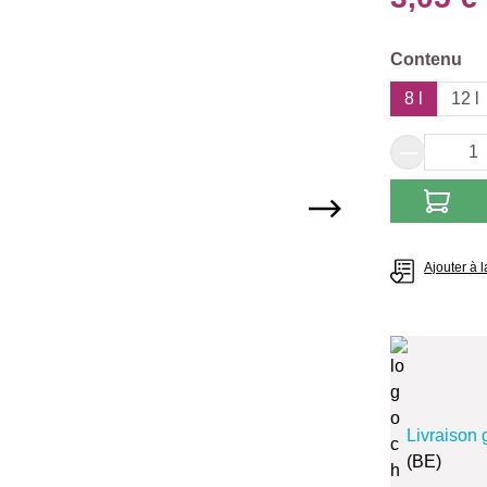
Sélectionn
Contenu
8 l
12 l
Quantité
Ajouter à l
Livraison 
(BE)