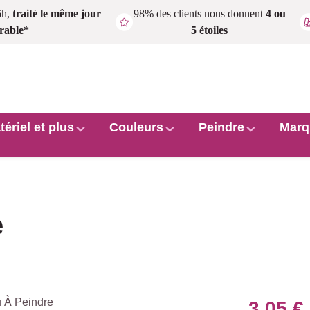
6h,
traité le même jour
98% des clients nous donnent
4 ou
rable*
5 étoiles
tériel et plus
Couleurs
Peindre
Marq
e
3,05 €