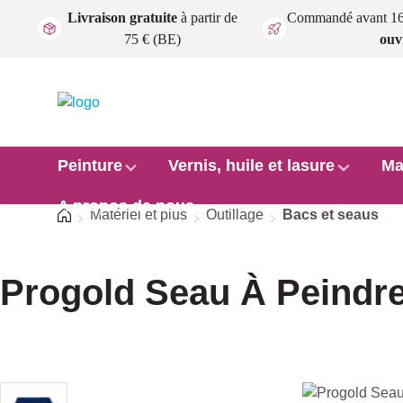
Livraison gratuite
à partir de
Commandé avant 1
Passer au contenu principal
75 € (BE)
ouv
Peinture
Vernis, huile et lasure
Ma
A propos de nous
Accueil
Matériel et plus
Outillage
Bacs et seaus
Progold Seau À Peindr
Ignorer la galerie d'images