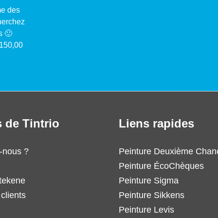
me des
cherchez
s 🙂
 150,00
 de Tintrio
Liens rapides
-nous ?
Peinture Deuxième Chan
Peinture ÉcoChèques
tekene
Peinture Sigma
clients
Peinture Sikkens
Peinture Levis