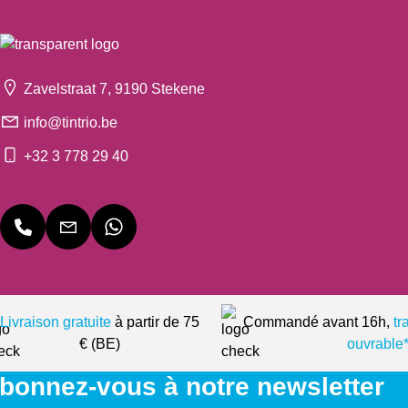
Zavelstraat 7, 9190 Stekene
info@tintrio.be
+32 3 778 29 40
Livraison gratuite
à partir de 75
Commandé avant 16h,
tr
€ (BE)
ouvrable
bonnez-vous à notre newsletter