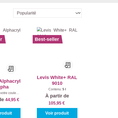
r
Best-seller
Levis White+ RAL
Alphacryl
9010
rpha
Contenu:
5 l
votre couleur:
À partir de
%)
|
Contenu:
 de
44,95 €
5 l
105,95 €
produit
Voir produit