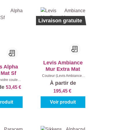
Ecolabel
Livraison gratuite
Levis Ambiance
s Alpha
Mur Extra Mat
 Mat Sf
Couleur (Levis Ambiance):
votre couleur:
7120 - Blanc lys
|
Contenu:
À partir de
%)
|
Contenu:
10 l
 de
53,45 €
5 l
195,45 €
produit
Voir produit