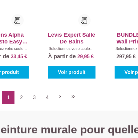
ens Alpha
Levis Expert Salle
BUNDLE
sto Easy
De Bains
Wall Pr
ean Mat
+ Sigm
ez votre couleur:
Sélectionnez votre couleur:
Sélectionnez 
0%)
|
Contenu:
1 l
Blanc (100%)
|
Contenu:
1 l
Blanc (100%
Clea
ir de
À partir de
33,45 €
29,95 €
297,95 
l +
r produit
Voir produit
Voir 
1
2
3
4
Page
Page
Page
Page
einture murale pour quell