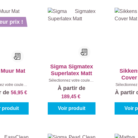
eur prix !
Sigma Sigmatex
 Muur Mat
Sikken
Superlatex Matt
Cover
Sélectionnez votre couleur:
ez votre couleur:
Sélectionnez 
Blanc (100%)
|
Contenu:
10
À partir de
00%)
|
Contenu:
4
Blanc (100
l
ir de
À partir
56,95 €
+ 1 L
2,
189,45 €
r produit
Voir produit
Voir 