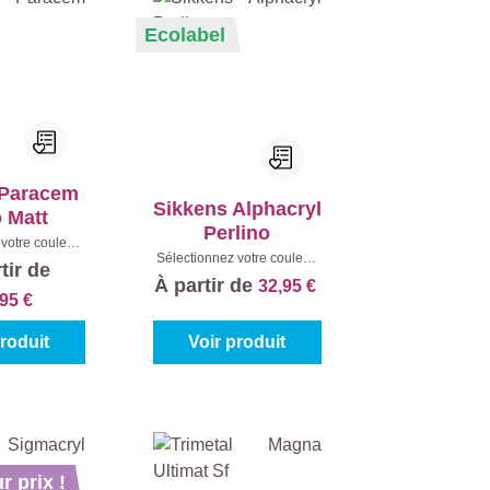
Ecolabel
 Paracem
Sikkens Alphacryl
 Matt
Perlino
votre couleur:
Sélectionnez votre couleur:
)
|
Contenu:
10
tir de
Teintes à mélanger
|
l
À partir de
32,95 €
Contenu:
1 l
,95 €
produit
Voir produit
r prix !