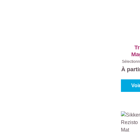
Tr
Ma
Presti
Sélectionn
Blanc (10
À part
Voi