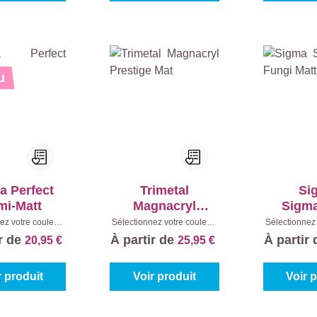
u
a Perfect
Trimetal
Si
mi-Matt
Magnacryl
Sigma
Prestige Mat
Fung
ez votre couleur:
Sélectionnez votre couleur:
Sélectionnez 
0%)
|
Contenu:
1 l
Blanc (100%)
|
Contenu:
1 l
Blanc (100
ir de
À partir de
À partir
20,95 €
25,95 €
2,
r produit
Voir produit
Voir 