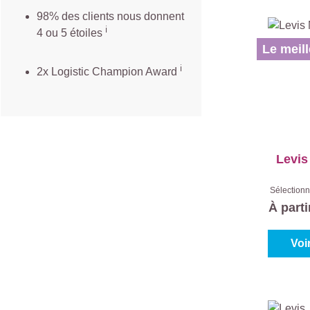
98% des clients nous donnent
ℹ️
4 ou 5 étoiles
Le meill
ℹ️
2x Logistic Champion Award
Levis
Sélectionn
Blanc (1
À part
Voi