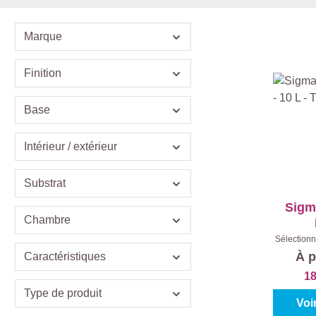
Marque
Finition
Base
Intérieur / extérieur
Substrat
Sigm
Chambre
Sélectionn
Teinte
À p
Caractéristiques
Con
18
Type de produit
Voi