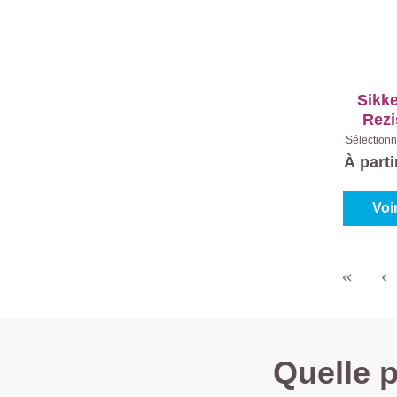
Sikk
Rezi
Cl
Sélectionn
Blanc (10
À part
Voi
Quelle p