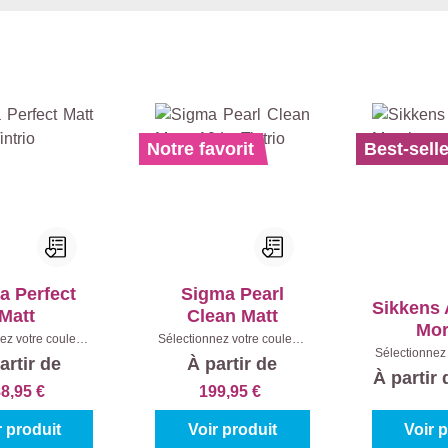
Notre favorit
Best-selle
a Perfect
Sigma Pearl
Sikkens 
Matt
Clean Matt
Mo
ez votre couleur:
Sélectionnez votre couleur:
Sélectionnez 
s à mélanger
|
Teintes à mélanger
|
artir de
À partir de
Blanc (100
tenu:
10 l
Contenu:
10 l
À partir
2,
8,95 €
199,95 €
r produit
Voir produit
Voir 