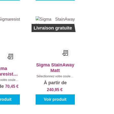
Livraison gratuite
Sigma StainAway
gma
Matt
resist
Sélectionnez votre couleur:
i Matt
votre couleur:
Blanc (100%)
|
Contenu:
10
À partir de
%)
|
Contenu:
l
 de
70,45 €
5 l
240,95 €
produit
Voir produit