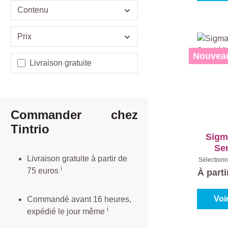
Contenu
Prix
Nouvea
Ajouter un filtre : Livraison gratuite
Livraison gratuite
Commander chez
Tintrio
Sigm
Se
Livraison gratuite à partir de
Sélectionn
Blanc (10
ℹ️️
75 euros
À part
Voi
Commandé avant 16 heures,
ℹ️
expédié le jour même