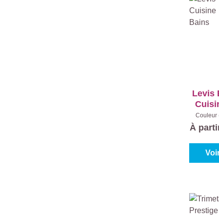
Levis
Cuisi
de
Couleur 
Co
À part
Voi