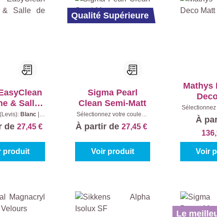
Qualité Supérieure
Mathys
 EasyClean
Sigma Pearl
Deco
ne & Salle
Clean Semi-Matt
Sélectionnez 
 Bains
(Levis):
Blanc
|
Sélectionnez votre couleur:
Blanc (100%
À par
ntenu:
1 l
Blanc (100%)
|
Contenu:
1 l
ir de
À partir de
27,45 €
27,45 €
136
r produit
Voir produit
Voir 
Le meilleu