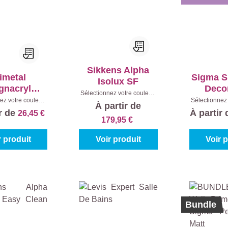
Sikkens Alpha
imetal
Sigma S
Isolux SF
gnacryl
Deco
Sélectionnez votre couleur:
ge Velours
ez votre couleur:
Sélectionnez 
Blanc (100%)
|
Contenu:
10
À partir de
0%)
|
Contenu:
1 l
Blanc (100
l
ir de
À partir
26,45 €
0,
179,95 €
r produit
Voir produit
Voir 
%
Bundle