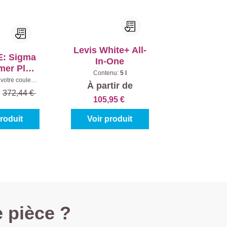
Levis White+ All-
: Sigma
In-One
imer Plus
Contenu:
5 l
a Pearl
votre couleur:
À partir de
)
|
Contenu:
10
n Matt
€
372,44 €
 10 l
105,95 €
produit
Voir produit
e pièce ?