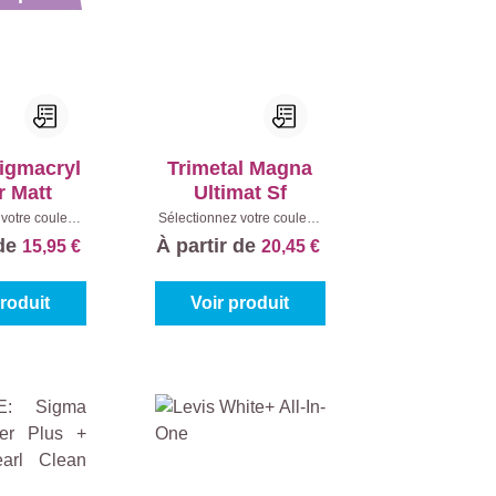
igmacryl
Trimetal Magna
r Matt
Ultimat Sf
votre couleur:
Sélectionnez votre couleur:
%)
|
Contenu:
Blanc (100%)
|
Contenu:
1 l
 de
À partir de
15,95 €
20,45 €
5 l
produit
Voir produit