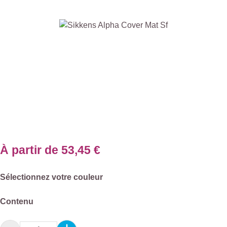
Ignorer la galerie d'images
À partir de
53,45 €
Sélectionnez
Sélectionnez votre couleur
Sélectionnez
Contenu