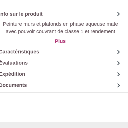
Info sur le produit
Peinture murs et plafonds en phase aqueuse mate
avec pouvoir couvrant de classe 1 et rendement
élevé à base d'une dispersion 100% acrylique pour
Plus
intérieur, sans solvant.
Caractéristiques
Évaluations
Expédition
Documents