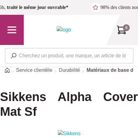
Passer au contenu principal
6h,
traité le même jour ouvrable*
98% des clients n
0
Accueil
Service clientèle
Durabilité
Matériaux de base du
Sikkens Alpha Cover
Mat Sf