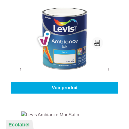
Levis Ambiance Lak Satin
Couleur (Levis Ambiance):
0001 - Blanc
|
Contenu:
0,75 l
À partir de
32,95 €
Voir produit
Ecolabel