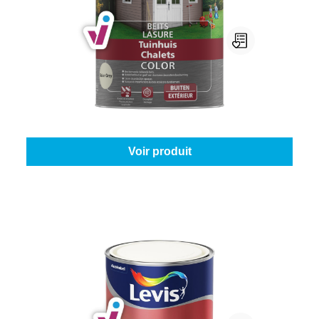
V33 Chalets Color
Couleur (V33/Plastor):
Salar grey
|
Contenu:
0,75 l
À partir de
22,95 €
Voir produit