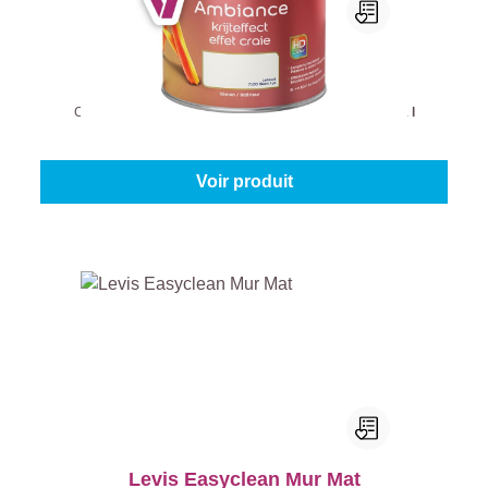
Levis Ambiance Mur Mat Poudre
Couleur (Levis Ambiance):
7120 - Blanc lys
|
Contenu:
1 l
À partir de
28,95 €
Voir produit
Levis Easyclean Mur Mat