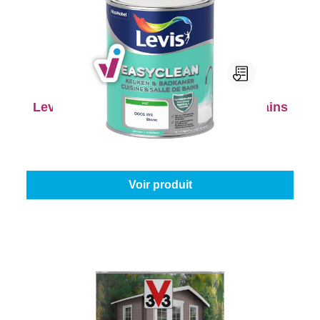
Levis EasyClean Cuisine & Salle de Bains
Couleur (Levis):
Blanc
|
Contenu:
1 l
À partir de
27,45 €
Voir produit