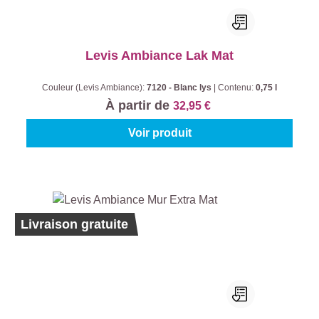
Levis Ambiance Lak Mat
Couleur (Levis Ambiance):
7120 - Blanc lys
|
Contenu:
0,75 l
À partir de
32,95 €
Voir produit
Ecolabel
Livraison gratuite