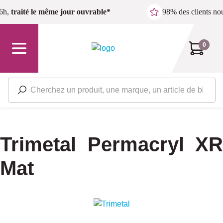
Passer au contenu principal
6h,
traité le même jour ouvrable*
98% des clients n
0
Trimetal Permacryl XR
Mat