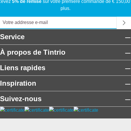
cevez
5% de remise
sur votre première commande de € 150,00
plus.
Service
À propos de Tintrio
Liens rapides
Inspiration
Suivez-nous