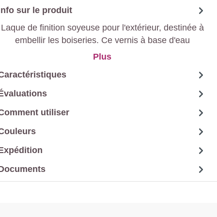
Info sur le produit
Laque de finition soyeuse pour l'extérieur, destinée à
embellir les boiseries. Ce vernis à base d'eau
présente une grande durabilité à l'extérieur et des
Plus
propriétés de séchage rapide.
Caractéristiques
Évaluations
Comment utiliser
Couleurs
Expédition
Documents