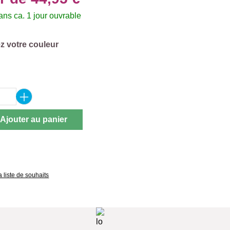
ns ca. 1 jour ouvrable
ez
z votre couleur
ez
 de produit : Entrez la quantité souhaitée 
Ajouter au panier
a liste de souhaits