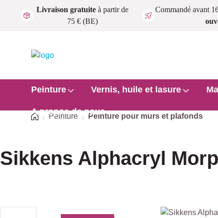
Livraison gratuite
à partir de
Commandé avant 1
Passer au contenu principal
75 € (BE)
ouv
Peinture
Vernis, huile et lasure
Ma
A propos de nous
Accueil
Peinture
Peinture pour murs et plafonds
Sikkens Alphacryl Mor
Ignorer la galerie d'images