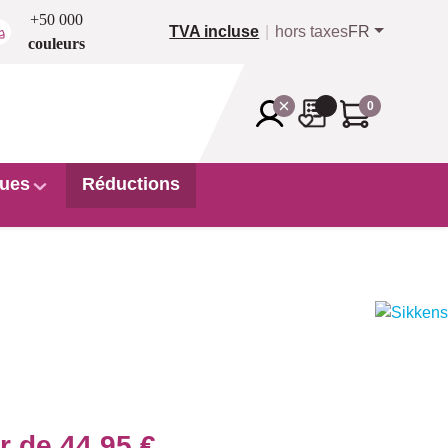
+50 000
TVA incluse
hors taxes
FR
couleurs
0
ues
Réductions
ir de
44,95 €