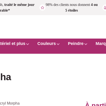
6h,
traité le même jour
98% des clients nous donnent
4 ou
rable*
5 étoiles
tériel et plus
Couleurs
Peindre
Marq
pha
À part