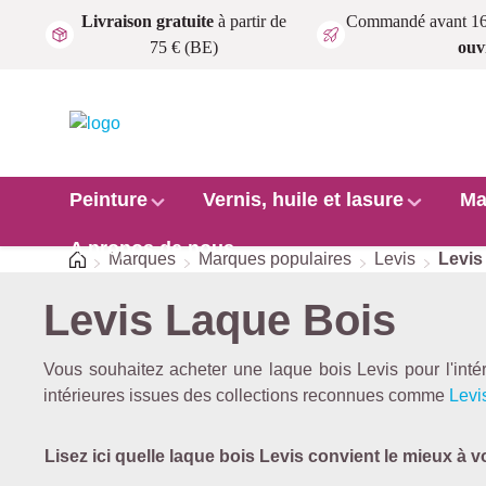
Livraison gratuite
à partir de
Commandé avant 1
Passer au contenu principal
75 € (BE)
ouv
Peinture
Vernis, huile et lasure
Ma
A propos de nous
Accueil
Marques
Marques populaires
Levis
Levis
Levis Laque Bois
Vous souhaitez acheter une laque bois Levis pour l'inté
intérieures issues des collections reconnues comme
Levi
Lisez ici quelle laque bois Levis convient le mieux à v