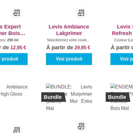
s Expert
Levis Ambiance
Levis
mer Bois
Lakprimer
Refresh
térieur
Satin 
enu:
250 ml
Sélectionnez votre couleur:
Couleur (Le
Blanc (100%)
|
Contenu:
White
|
Con
Wh
ir de
À partir de
À partir
12,95 €
29,95 €
0,75 l
r produit
Voir produit
Voir 
Bundle
Bundle