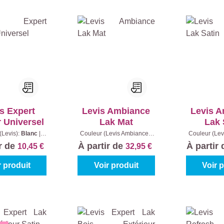
s Expert
Levis Ambiance
Levis 
 Universel
Lak Mat
Lak 
(Levis):
Blanc
|
Couleur (Levis Ambiance):
Couleur (Lev
tenu:
0.25 l
7120 - Blanc lys
|
Contenu:
0001 - Bla
ir de
À partir de
À partir
10,45 €
32,95 €
0,75 l
0,
r produit
Voir produit
Voir 