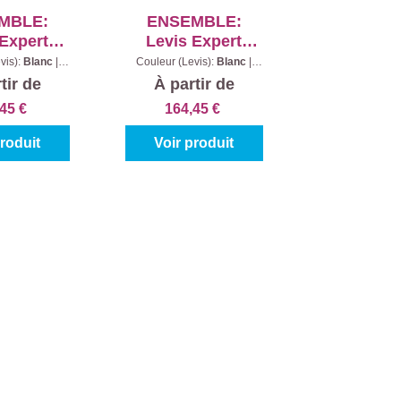
MBLE:
ENSEMBLE:
 Expert
Levis Expert
r Bois
Primer Bois
vis):
Blanc
|
Couleur (Levis):
Blanc
|
2,5 l + 2,5 l
Contenu:
2,5 l + 2,5 l
r + Laque
Intérieur + Laque
tir de
À partir de
s Mat
Bois Satin
,45 €
164,45 €
produit
Voir produit