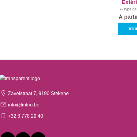
Extér
•• Type de
Con
À part
Voi
Zavelstraat 7, 9190 Stekene
info@tintrio.be
+32 3 778 29 40