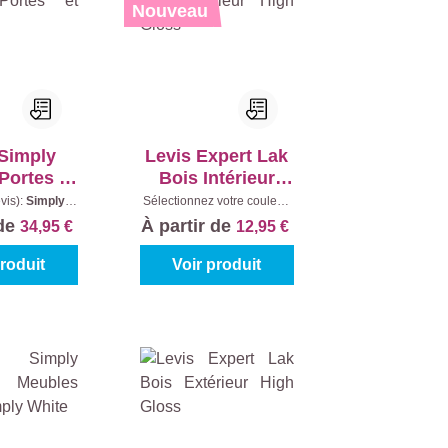
Nouveau
 Simply
Levis Expert Lak
Portes et
Bois Intérieur
êtres
High Gloss
vis):
Simply
Sélectionnez votre couleur:
tenu:
0,75 l
Blanc (100%)
|
Contenu:
 de
À partir de
34,95 €
12,95 €
0.25 l
produit
Voir produit