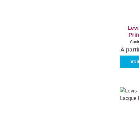
Levi
Pri
Ex
Cont
À part
Voi