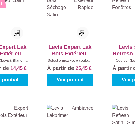
u
Expert Lak
Levis Expert Lak
Levis
Extérieur
Bois Extérieur
Refresh 
Satin
Séchage Rapide
Fen
(Levis):
Blanc
|
Sélectionnez votre couleur:
Couleur (Le
tenu:
0.25 l
Teintes à mélanger
|
White
|
Con
Satin
ir de
À partir de
À partir
14,45 €
25,45 €
Contenu:
0,5 l
r produit
Voir produit
Voir 