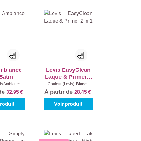
Ambiance
Levis EasyClean
Satin
Laque & Primer 2
in 1
is Ambiance):
Couleur (Levis):
Blanc
|
nc
|
Contenu:
Contenu:
0,75 l
 de
À partir de
32,95 €
28,45 €
75 l
produit
Voir produit