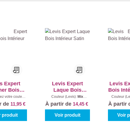
s Expert
Levis Expert
Levis E
mer Bois
Laque Bois
Bois Int
térieur
Intérieur Satin
ez votre couleur:
Couleur (Levis):
Mix
Couleur (Le
100%)
|
Contenu:
Colours
|
Contenu:
0.25 l
Conten
ir de
À partir de
À partir
11,95 €
14,45 €
0.25 l
r produit
Voir produit
Voir 