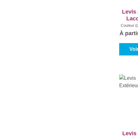
Levis
Lac
Couleur (
0001 - 
À part
Voi
Levis