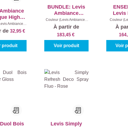
BUNDLE: Levis
ENSE
 Ambiance
Ambiance
Levis
que High
Murprimer
Prime
Couleur (Levis Ambiance):
Couleur (Le
Gloss
Levis Ambiance):
0001 - Blanc
|
Contenu:
2,5
Contenu:
(Blanc) + Mur
Intérieu
À partir de
À par
Blanc
|
Contenu:
l + 2,5 l
ir de
32,95 €
Extra Mat
Boi
0,75 l
183,45 €
164
r produit
Voir produit
Voir 
 Duol Bois
Levis Simply