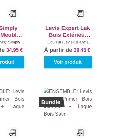
 Simply
Levis Expert Lak
 Meubles
Bois Extérieur
- Simply
High Gloss
vis):
Simply
Couleur (Levis):
Blanc
|
tenu:
0,75 l
Contenu:
1 l
ite
 de
À partir de
34,95 €
39,45 €
produit
Voir produit
Bundle