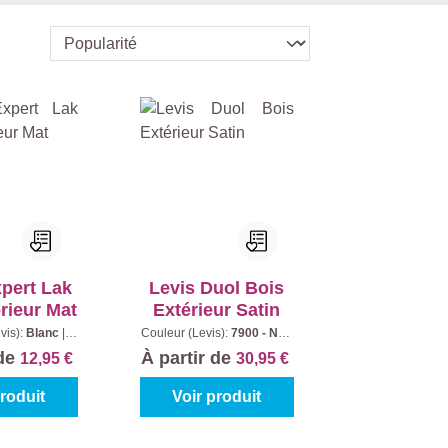
xpert Lak
Levis Duol Bois
érieur Mat
Extérieur Satin
vis):
Blanc
|
Couleur (Levis):
7900 - Noir
u:
0.25 l
|
Contenu:
0,75 l
 de
À partir de
12,95 €
30,95 €
produit
Voir produit