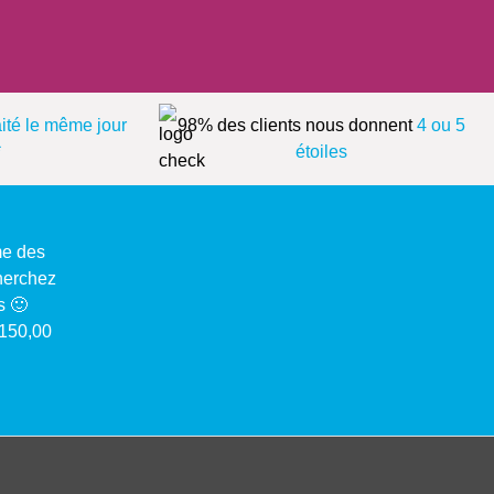
aité le même jour
98% des clients nous donnent
4 ou 5
*
étoiles
me des
cherchez
s 🙂
 150,00