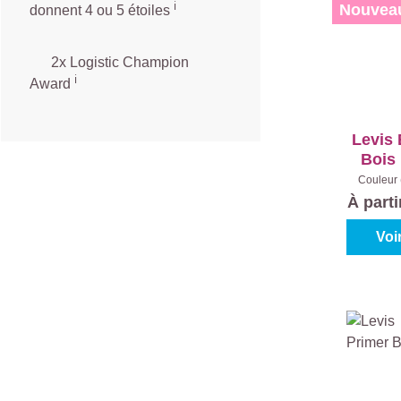
ℹ️
Nouvea
donnent 4 ou 5 étoiles
2x Logistic Champion
ℹ️
Award
Levis 
Bois 
Couleur 
Con
À part
Voi