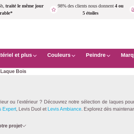
6h,
traité le même jour
98% des clients nous donnent
4 ou
rable*
5 étoiles
tériel et plus
Couleurs
Peindre
Marq
 Laque Bois
rieur ou l'extérieur ? Découvrez notre sélection de laques pou
s Expert
, Levis Duol et
Levis Ambiance
. Explorez dès maintenan
otre projet