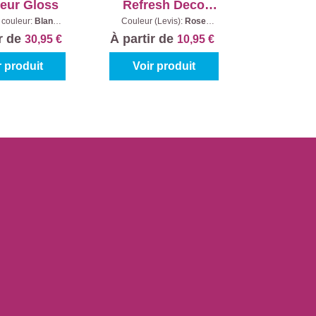
ieur Gloss
Refresh Deco
Spray Fluo - Rose
 couleur:
Blanc
|
Couleur (Levis):
Rose
tenu:
0,75 l
(Fluo)
|
Contenu:
150 ml
ir de
À partir de
30,95 €
10,95 €
r produit
Voir produit