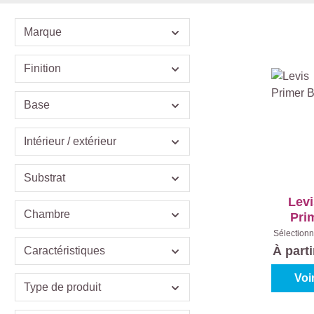
Marque
Finition
Base
Intérieur / extérieur
Substrat
Levi
Chambre
Pri
In
Sélectionn
Blanc (
À part
Caractéristiques
Voi
Type de produit