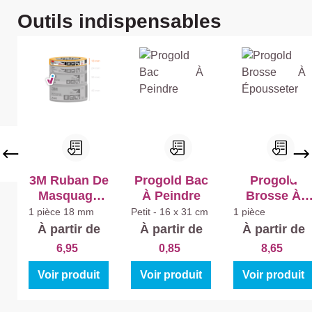
Bo
Ignorer la galerie de produits
Outils indispensables
is
Int
éri
eu
r
Hi
gh
Gl
os
s
3M Ruban De
Progold Bac
Progold
Masquage
À Peindre
Brosse À
Doré
Épousseter
1 pièce
18 mm
Petit - 16 x 31 cm
1 pièce
À partir de
À partir de
À partir de
6,95
0,85
8,65
Voir produit
Voir produit
Voir produit