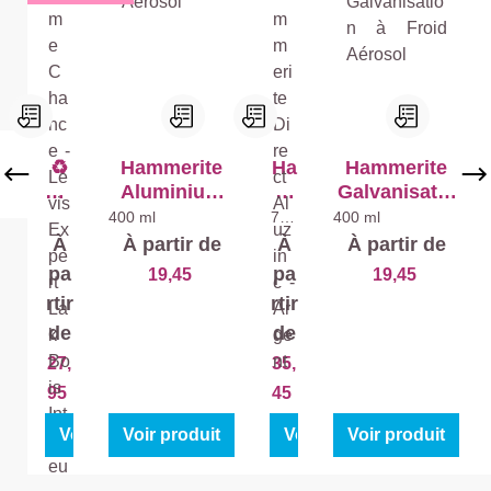
r
Ex
tra
Ma
t
♻️
Hammerite
Ha
Hammerite
2m
Aluminium
m
Galvanisatio
e
Aérosol
me
n à Froid
400 ml
750
400 ml
ml
Ch
rit
Aérosol
À
À partir de
À
À partir de
an
e
pa
pa
19,45
19,45
ce
Dir
rtir
rtir
-
ect
de
de
Le
Al
vis
uzi
27,
35,
Ex
nc
95
45
pe
-
rt
Ar
Voir produit
Voir produit
Voir produit
Voir produit
La
ge
k
nt