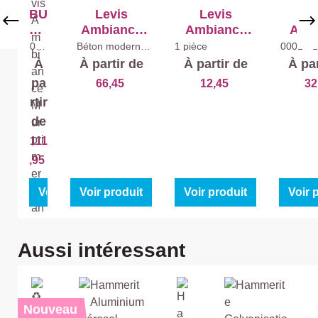
BU
Levis
Levis
Le
ND
Ambiance
Ambiance
Amb
LE
Effet Béton -
Effet Béton
Lacqu
000
Béton moderne
1 pièce
0001 - 
1 -
2,5 l
l
:
Béton
Rouleau &
Gl
À
À partir de
À partir de
À par
Bla
Le
Moderne
Lisseur
nc
pa
66,45
12,45
32
2,5
vis
l +
rtir
2,5
A
l
de
m
bia
111
nc
,95
e
Mu
Voir produit
Voir produit
Voir produit
Voir 
rpr
im
er
Ignorer la galerie de produits
Aussi intéressant
(Bl
an
c)
+
Nouveau
Mu