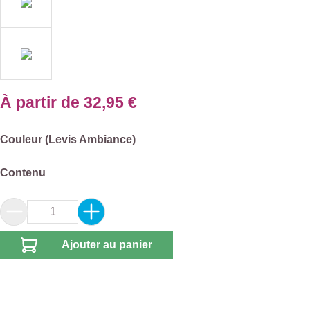
À partir de
32,95 €
Sélectionnez
Couleur (Levis Ambiance)
Sélectionnez
Contenu
Quantité de produit : Entrez la quantité souhai
Ajouter au panier