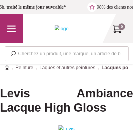
Passer au contenu principal
6h,
traité le même jour ouvrable*
98% des clients n
0
Accueil
Peinture
Laques et autres peintures
Lacques pour l
Levis Ambiance
Lacque High Gloss