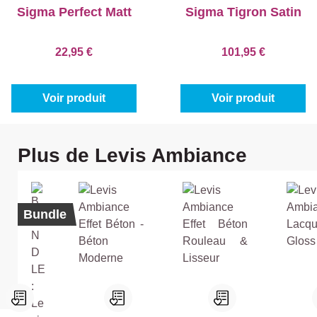
Sigma Perfect Matt
Sigma Tigron Satin
22,95 €
101,95 €
Voir produit
Voir produit
Ignorer la galerie de produits
Plus de Levis Ambiance
Bundle